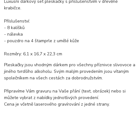
Luxusní dárkový set pleskačky s příslušenstvím v dřevěné
krabičce.
Příslušenství:
- 8 kalíšků
- nálevka
- pouzdro na 4 štamprle z umělé kůže
Rozměry: 6,1 x 16,7 x 22,3 cm
Pleskačky jsou vhodným dárkem pro všechny příznivce slivovoce a
jiného tvrdšího alkoholu. Svým malým provedením jsou vítaným
společníkem na všech cestách za dobrodružstvím.
Připravíme Vám gravuru na Vaše přání (text, obrázek) nebo si
můžete vybrat z nabídky jednotlivých provedení.
Cena je včetně laserového gravírování z jedné strany.