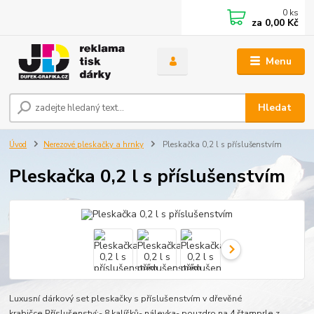
0
ks
za
0,00 Kč
Menu
Hledat
Úvod
Nerezové pleskačky a hrnky
Pleskačka 0,2 l s příslušenstvím
Pleskačka 0,2 l s příslušenstvím
Luxusní dárkový set pleskačky s příslušenstvím v dřevěné
krabičce.Příslušenství:- 8 kalíšků- nálevka- pouzdro na 4 štamprle z