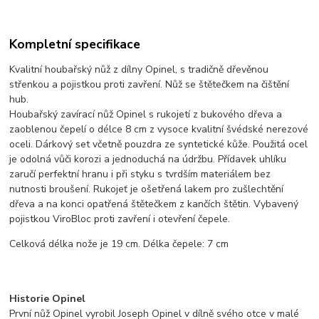
Kompletní specifikace
Kvalitní houbařský nůž z dílny Opinel, s tradičně dřevěnou
střenkou a pojistkou proti zavření. Nůž se štětečkem na čištění
hub.
Houbařský zavírací nůž Opinel s rukojetí z bukového dřeva a
zaoblenou čepelí o délce 8 cm z vysoce kvalitní švédské nerezové
oceli. Dárkový set včetně pouzdra ze syntetické kůže. Použitá ocel
je odolná vůči korozi a jednoduchá na údržbu. Přídavek uhlíku
zaručí perfektní hranu i při styku s tvrdším materiálem bez
nutnosti broušení. Rukojeť je ošetřená lakem pro zušlechtění
dřeva a na konci opatřená štětečkem z kančích štětin. Vybavený
pojistkou ViroBloc proti zavření i otevření čepele.
Celková délka nože je 19 cm. Délka čepele: 7 cm
Historie Opinel
První nůž Opinel vyrobil Joseph Opinel v dílně svého otce v malé