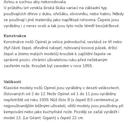
čistou a suchou aby nekorodovala.
V průběhu let vznikla široká škála variací na základní typ,
používajících dřevo z dubu, ořešáku, olivovníku, nebo habru. Někdy
se používají i jiné materiály jako například rohovina. Čepele jsou
vyráběny i z nerez oceli a tak jsou tyto nože téměř bezúdržbové.
Konstrukce
Konstrukce nožů Opinel je velice jednoduchá; sestává ze tří nebo
čtyř částí: čepel, dřevěná rukojeť, nýtovaný kovový pásek, držící
čepel a (mimo malých modelů) kroužek k zajištění čepele ve
správné pozici, chránící uživatelovu ruku před nečekaným
zavřením nože. Kroužek byl zaveden v roce 1955.
Velikosti
Klasické modely nožů Opinel jsou vyráběny v deseti velikostech,
číslovaných od 2 do 12. Nože Opinel od 1 do 11 jsou vyráběny
nepřetržitě od roku 1939. Nůž číslo 8 (s čepelí 8,5 centimetru) je
nejpoužívanějším běžnými uživateli, větší modely jsou používány při
kempování nebo jako kuchyňské nože. Později se začal vyrábět i
model 13, (Le Géant: Gigant) s čepelí 22 cm.