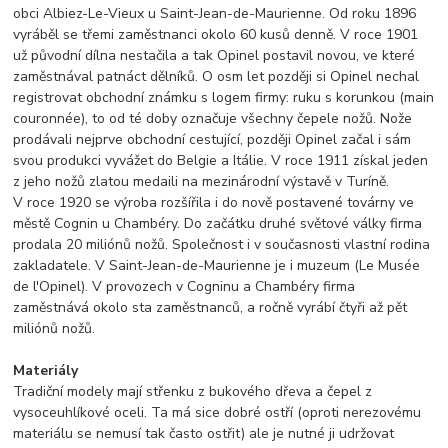
obci Albiez-Le-Vieux u Saint-Jean-de-Maurienne. Od roku 1896
vyráběl se třemi zaměstnanci okolo 60 kusů denně. V roce 1901
už původní dílna nestačila a tak Opinel postavil novou, ve které
zaměstnával patnáct dělníků. O osm let později si Opinel nechal
registrovat obchodní známku s logem firmy: ruku s korunkou (main
couronnée), to od té doby označuje všechny čepele nožů. Nože
prodávali nejprve obchodní cestující, později Opinel začal i sám
svou produkci vyvážet do Belgie a Itálie. V roce 1911 získal jeden
z jeho nožů zlatou medaili na mezinárodní výstavě v Turíně.
V roce 1920 se výroba rozšířila i do nově postavené továrny ve
městě Cognin u Chambéry. Do začátku druhé světové války firma
prodala 20 miliónů nožů. Společnost i v současnosti vlastní rodina
zakladatele. V Saint-Jean-de-Maurienne je i muzeum (Le Musée
de l'Opinel). V provozech v Cogninu a Chambéry firma
zaměstnává okolo sta zaměstnanců, a ročně vyrábí čtyři až pět
miliónů nožů.
Materiály
Tradiční modely mají střenku z bukového dřeva a čepel z
vysoceuhlíkové oceli. Ta má sice dobré ostří (oproti nerezovému
materiálu se nemusí tak často ostřit) ale je nutné ji udržovat