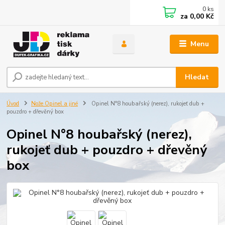
0
ks
za
0,00 Kč
Menu
Hledat
Úvod
Nože Opinel a jiné
Opinel N°8 houbařský (nerez), rukojeť dub +
pouzdro + dřevěný box
Opinel N°8 houbařský (nerez),
rukojeť dub + pouzdro + dřevěný
box