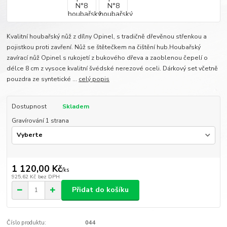
Kvalitní houbařský nůž z dílny Opinel, s tradičně dřevěnou střenkou a
pojistkou proti zavření. Nůž se štětečkem na čištění hub.Houbařský
zavírací nůž Opinel s rukojetí z bukového dřeva a zaoblenou čepelí o
délce 8 cm z vysoce kvalitní švédské nerezové oceli. Dárkový set včetně
pouzdra ze syntetické ...
celý popis
Dostupnost
Skladem
Gravírování 1 strana
1 120,00 Kč
/
ks
925,62 Kč
bez DPH
Přidat do košíku
Číslo produktu:
044