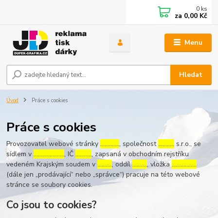
0
ks
za
0,00 Kč
Menu
Hledat
Úvod
Práce s cookies
Práce s cookies
Provozovatel webové stránky
………….
, společnost
………..
s.r.o., se
sídlem v
…………………
, IČ
………..
, zapsaná v obchodním rejstříku
vedeném Krajským soudem v
……….
, oddíl
……….
, vložka
……………..
(dále jen „prodávající“ nebo „správce“) pracuje na této webové
stránce se soubory cookies.
Co jsou to cookies?