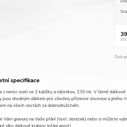
Dos
Gra
39
322
Číslo p
tní specifikace
 z nerez oceli se 2 kalíšky a nálevkou, 230 ml. V černé dárkové 
 jsou vhodným dárkem pro všechny příznivce slivovice a jiného
kem na všech cestách za dobrodružstvím.
e Vám gravuru na Vaše přání (text, obrázek) nebo si můžete vybr
é víko dárkové krabice (přání apod.).