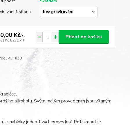
tupnost
Skladem
vírování 1 strana
0,00 Kč
/
ks
Přidat do košíku
,31 Kč
bez DPH
roduktu:
038
krabičce.
 tvrdšího alkoholu. Svým malým provedením jsou vítaným
at z nabídky jednotlivých provedení. Potisknout je