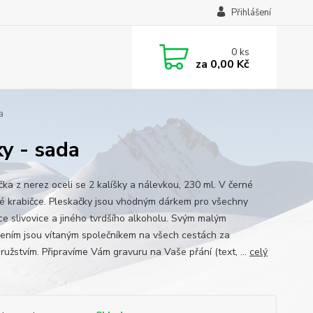
Přihlášení
0
ks
za
0,00 Kč
a
y - sada
čka z nerez oceli se 2 kalíšky a nálevkou, 230 ml. V černé
é krabičce. Pleskačky jsou vhodným dárkem pro všechny
vce slivovice a jiného tvrdšího alkoholu. Svým malým
ením jsou vítaným společníkem na všech cestách za
ružstvím. Připravíme Vám gravuru na Vaše přání (text, ...
celý