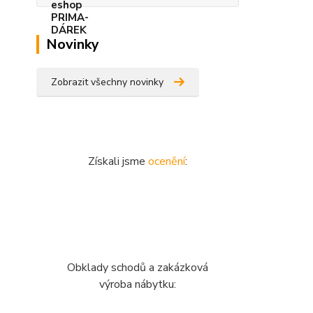
Novinky
Zobrazit všechny novinky
Získali jsme
ocenění
:
Obklady schodů a zakázková
výroba nábytku: