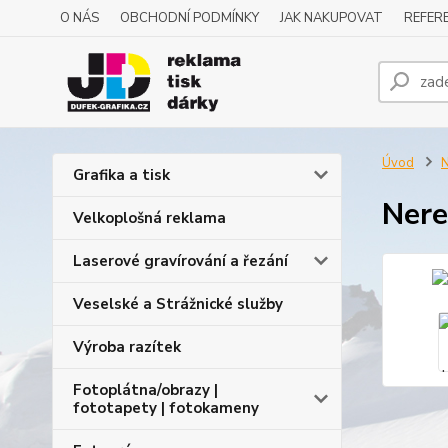
O NÁS
OBCHODNÍ PODMÍNKY
JAK NAKUPOVAT
REFERE
Úvod
N
Grafika a tisk
Nere
Velkoplošná reklama
Laserové gravírování a řezání
Veselské a Strážnické služby
Výroba razítek
Fotoplátna/obrazy |
fototapety | fotokameny