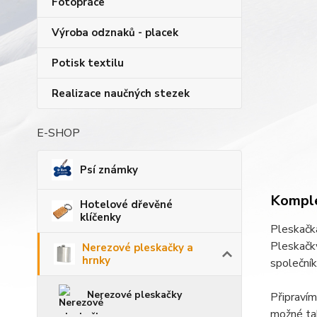
Fotopráce
Výroba odznaků - placek
Potisk textilu
Realizace naučných stezek
E-SHOP
Psí známky
Komple
Hotelové dřevěné
klíčenky
Pleskačka
Pleskačky
Nerezové pleskačky a
hrnky
společní
Nerezové pleskačky
Připravím
možné tak