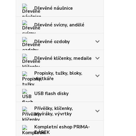
Dřevěné náušnice
Dřevěné svícny, andělé
Dřevěné ozdoby
Dřevěné klíčenky, medaile
Propisky, tužky, bloky,
vizitkáře
USB flash disky
Přívěšky, klíčenky,
otvíráky, vývrtky
Kompletní eshop PRIMA-
DÁREK