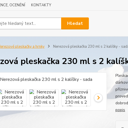
NCE, OCENĚNÍ
KONTAKTY
Hledat
erezové pleskačky a hrnky
Nerezová pleskačka 230 ml s 2 kalíšky - sad
zová pleskačka 230 ml s 2 kalíšk
Pleska
dárkov
přízni
proved
dobrod
popis