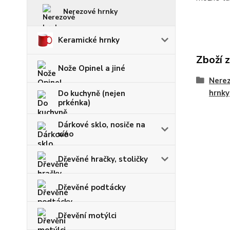
Nerezové hrnky
Keramické hrnky
Zboží 
Nože Opinel a jiné
Nerez
hrnky
Do kuchyně (nejen
prkénka)
Dárkové sklo, nosiče na
víno
Dřevěné hračky, stoličky
Dřevěné podtácky
Dřevění motýlci