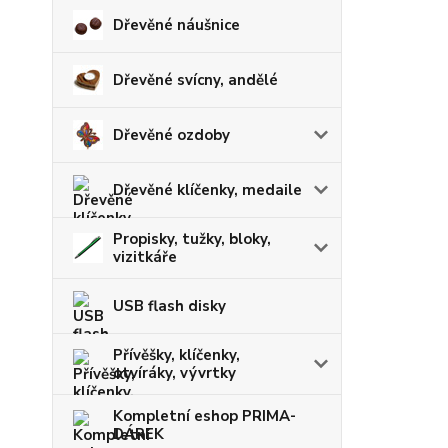
Dřevěné náušnice
Dřevěné svícny, andělé
Dřevěné ozdoby
Dřevěné klíčenky, medaile
Propisky, tužky, bloky,
vizitkáře
USB flash disky
Přívěšky, klíčenky,
otvíráky, vývrtky
Kompletní eshop PRIMA-
DÁREK