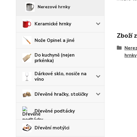
Nerezové hrnky
Keramické hrnky
Zboží 
Nože Opinel a jiné
Nerez
Do kuchyně (nejen
hrnky
prkénka)
Dárkové sklo, nosiče na
víno
Dřevěné hračky, stoličky
Dřevěné podtácky
Dřevění motýlci