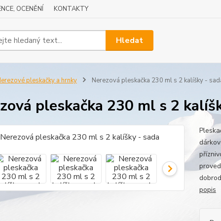
NCE, OCENĚNÍ
KONTAKTY
Hledat
erezové pleskačky a hrnky
Nerezová pleskačka 230 ml s 2 kalíšky - sad
zová pleskačka 230 ml s 2 kalíšk
Pleska
dárkov
přízni
proved
dobrod
popis