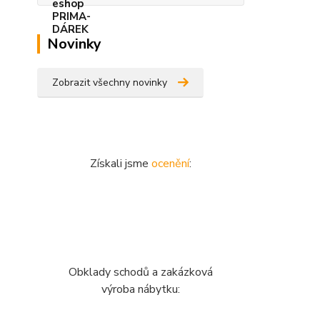
Novinky
Zobrazit všechny novinky
Získali jsme
ocenění
:
Obklady schodů a zakázková
výroba nábytku: