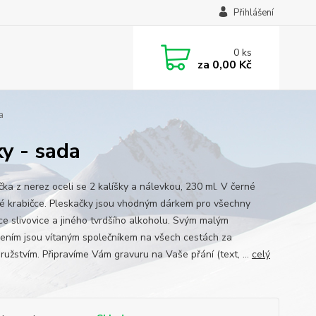
Přihlášení
0
ks
za
0,00 Kč
a
y - sada
čka z nerez oceli se 2 kalíšky a nálevkou, 230 ml. V černé
é krabičce. Pleskačky jsou vhodným dárkem pro všechny
vce slivovice a jiného tvrdšího alkoholu. Svým malým
ením jsou vítaným společníkem na všech cestách za
ružstvím. Připravíme Vám gravuru na Vaše přání (text, ...
celý