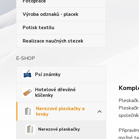
Fotopráce
Výroba odznaků - placek
Potisk textilu
Realizace naučných stezek
E-SHOP
Psí známky
Komple
Hotelové dřevěné
klíčenky
Pleskačka
Pleskačky
Nerezové pleskačky a
hrnky
společní
Nerezové pleskačky
Připravím
možné tak