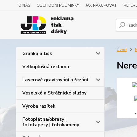
O NÁS
OBCHODNÍ PODMÍNKY
JAK NAKUPOVAT
REFERE
Úvod
N
Grafika a tisk
Nere
Velkoplošná reklama
Laserové gravírování a řezání
Veselské a Strážnické služby
Výroba razítek
Fotoplátna/obrazy |
fototapety | fotokameny