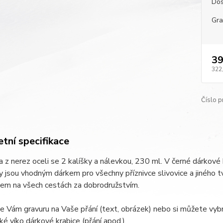
Dos
Gra
39
322
Číslo p
tní specifikace
 z nerez oceli se 2 kalíšky a nálevkou, 230 ml. V černé dárkové 
 jsou vhodným dárkem pro všechny příznivce slivovice a jiného
kem na všech cestách za dobrodružstvím.
e Vám gravuru na Vaše přání (text, obrázek) nebo si můžete vybr
é víko dárkové krabice (přání apod.).