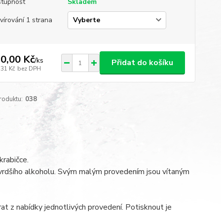
tupnost
Skladem
vírování 1 strana
0,00 Kč
/
ks
Přidat do košíku
,31 Kč
bez DPH
roduktu:
038
krabičce.
 tvrdšího alkoholu. Svým malým provedením jsou vítaným
at z nabídky jednotlivých provedení. Potisknout je