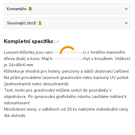
Komentáře
0
Související zboží
1
Kompletní specifikace
Luxusní klíčenky jsou vyrobeny v kombinaci z tvrdého masivního
dřeva (buk) a kovu. Mají kvalitní kovový úchyt s kroužkem. Velikost
je 24×48×6 mm.
Klíčenka je vhodná pro hotely, penziony a další ubytovací zařízení.
Na přání provádíme laserové gravírování nebo barevný UV potisk
(jednostranně nebo oboustranně).
Text, motiv pro gravírování můžete uvézt do poznámky v
objednávce. Po zpracování grafického návrhu zasíláme náhled k
odsouhlasení.
Množstevní slevy: v odběrech od 30 ks nabízíme individuální ceny
dle dohody.