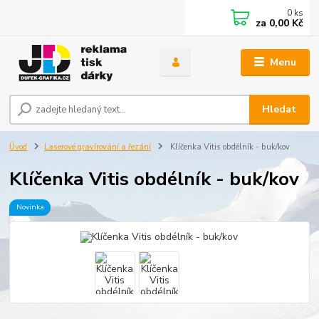
0
ks
za
0,00 Kč
Menu
Hledat
Úvod
Laserové gravírování a řezání
Klíčenka Vitis obdélník - buk/kov
Klíčenka Vitis obdélník - buk/kov
Novinka