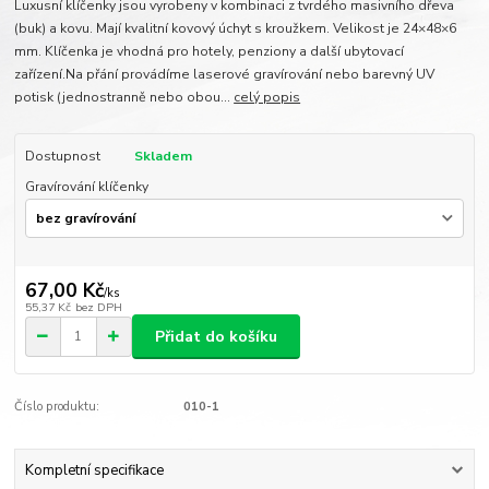
Luxusní klíčenky jsou vyrobeny v kombinaci z tvrdého masivního dřeva
(buk) a kovu. Mají kvalitní kovový úchyt s kroužkem. Velikost je 24×48×6
mm. Klíčenka je vhodná pro hotely, penziony a další ubytovací
zařízení.Na přání provádíme laserové gravírování nebo barevný UV
potisk (jednostranně nebo obou...
celý popis
Dostupnost
Skladem
Gravírování klíčenky
67,00 Kč
/
ks
55,37 Kč
bez DPH
Přidat do košíku
Číslo produktu:
010-1
Kompletní specifikace