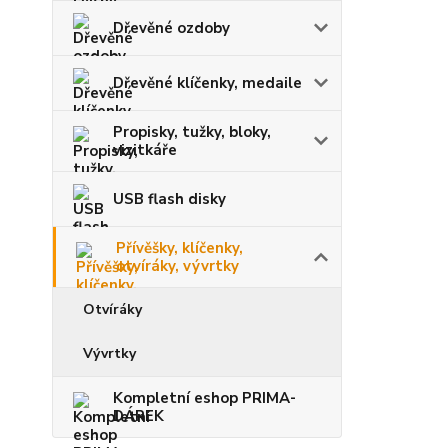
Dřevěné ozdoby
Dřevěné klíčenky, medaile
Propisky, tužky, bloky,
vizitkáře
USB flash disky
Přívěšky, klíčenky,
otvíráky, vývrtky
Otvíráky
Vývrtky
Kompletní eshop PRIMA-
DÁREK