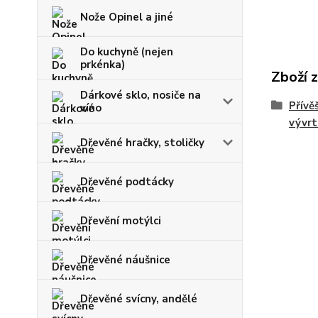
Nože Opinel a jiné
Do kuchyně (nejen
prkénka)
Zboží 
Dárkové sklo, nosiče na
Přívěš
víno
vývrt
Dřevěné hračky, stoličky
Dřevěné podtácky
Dřevění motýlci
Dřevěné náušnice
Dřevěné svícny, andělé