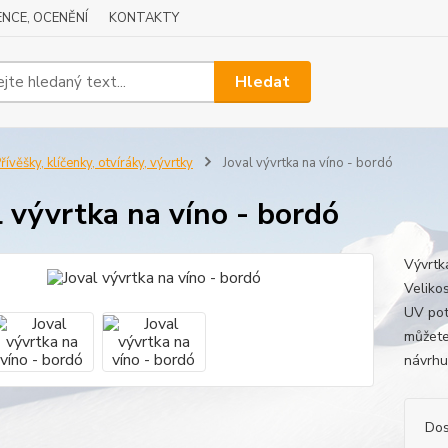
NCE, OCENĚNÍ
KONTAKTY
Hledat
řívěšky, klíčenky, otvíráky, vývrtky
Joval vývrtka na víno - bordó
l vývrtka na víno - bordó
Vývrtk
Veliko
UV pot
můžete
návrhu
Dos