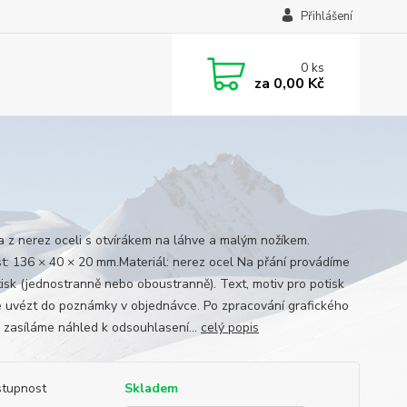
Přihlášení
0
ks
za
0,00 Kč
a z nerez oceli s otvírákem na láhve a malým nožíkem.
st: 136 × 40 × 20 mm.Materiál: nerez ocel Na přání provádíme
isk (jednostranně nebo oboustranně). Text, motiv pro potisk
 uvézt do poznámky v objednávce. Po zpracování grafického
 zasíláme náhled k odsouhlasení...
celý popis
tupnost
Skladem