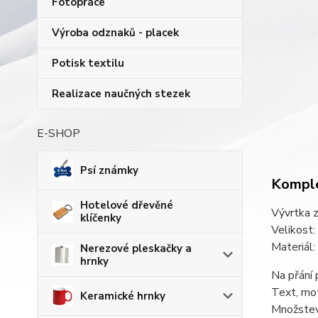
Fotopráce
Výroba odznaků - placek
Potisk textilu
Realizace naučných stezek
E-SHOP
Psí známky
Komple
Hotelové dřevěné
Vývrtka z
klíčenky
Velikost
Materiál:
Nerezové pleskačky a
hrnky
Na přání
Text, mot
Keramické hrnky
Množstevn