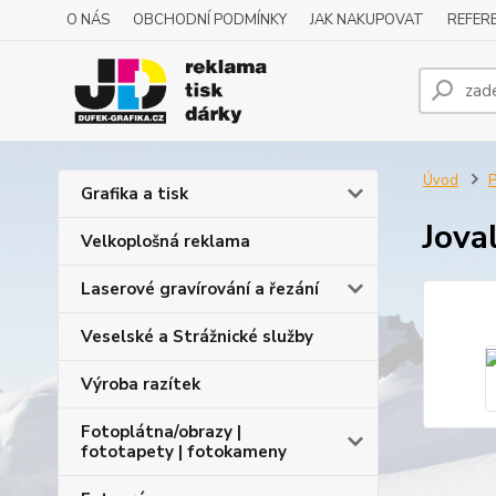
O NÁS
OBCHODNÍ PODMÍNKY
JAK NAKUPOVAT
REFERE
Úvod
P
Grafika a tisk
Jova
Velkoplošná reklama
Laserové gravírování a řezání
Veselské a Strážnické služby
Výroba razítek
Fotoplátna/obrazy |
fototapety | fotokameny