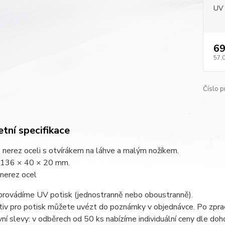
UV 
69
57,
Číslo p
tní specifikace
 nerez oceli s otvírákem na láhve a malým nožíkem.
: 136 × 40 × 20 mm.
 nerez ocel
 provádíme UV potisk (jednostranně nebo oboustranně).
iv pro potisk můžete uvézt do poznámky v objednávce. Po zprac
í slevy: v odběrech od 50 ks nabízíme individuální ceny dle doh