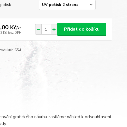
potisk
,00 Kč
/
ks
Přidat do košíku
02 Kč
bez DPH
roduktu:
654
ování grafického návrhu zasíláme náhled k odsouhlasení.
ody.