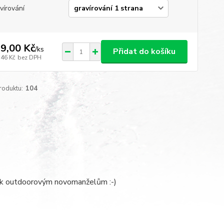
vírování
9,00 Kč
/
ks
Přidat do košíku
,46 Kč
bez DPH
roduktu:
104
árek outdoorovým novomanželům :-)