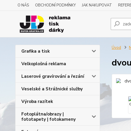
O NÁS
OBCHODNÍ PODMÍNKY
JAK NAKUPOVAT
REFERE
Úvod
N
Grafika a tisk
dvou
Velkoplošná reklama
Laserové gravírování a řezání
Veselské a Strážnické služby
Výroba razítek
Fotoplátna/obrazy |
fototapety | fotokameny