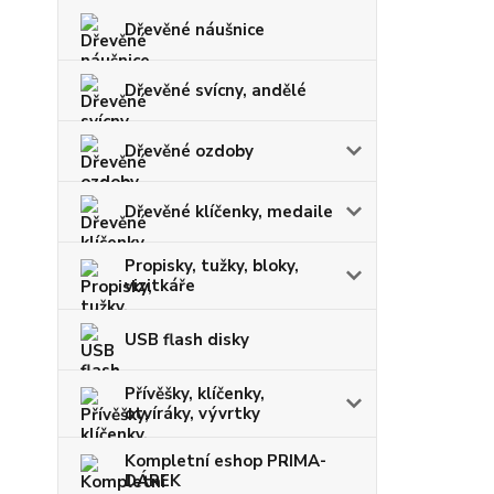
Dřevěné náušnice
Dřevěné svícny, andělé
Dřevěné ozdoby
Dřevěné klíčenky, medaile
Propisky, tužky, bloky,
vizitkáře
USB flash disky
Přívěšky, klíčenky,
otvíráky, vývrtky
Kompletní eshop PRIMA-
DÁREK