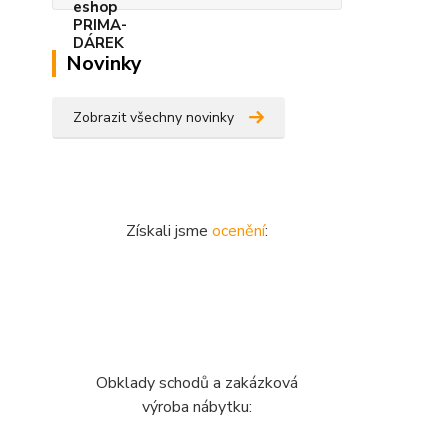
Novinky
Zobrazit všechny novinky
Získali jsme
ocenění
:
Obklady schodů a zakázková
výroba nábytku: