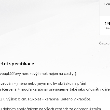
Gra
19
164
Číslo p
tní specifikace
dvouplášťový nerezový hrnek nejen na cesty .).
avírování - jméno nebo jiným motiv obrázku na přání.
 (červená + modrá karabina) gravírujeme také jako originální d
2 l, výška: 8 cm. Rukojeť - karabina. Baleno v krabičce.
ou dobrým společníkem na všech cestách za dobrodružstvím.