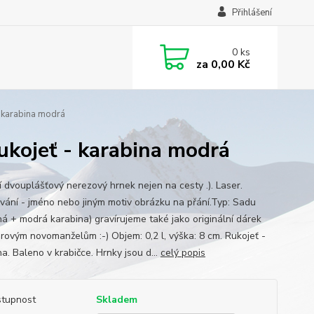
Přihlášení
0
ks
za
0,00 Kč
- karabina modrá
ukojeť - karabina modrá
í dvouplášťový nerezový hrnek nejen na cesty .). Laser.
ování - jméno nebo jiným motiv obrázku na přání.Typ: Sadu
ná + modrá karabina) gravírujeme také jako originální dárek
rovým novomanželům :-) Objem: 0,2 l, výška: 8 cm. Rukojeť -
a. Baleno v krabičce. Hrnky jsou d...
celý popis
tupnost
Skladem