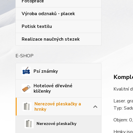
Fotopráce
Výroba odznaků - placek
Potisk textilu
Realizace naučných stezek
E-SHOP
Psí známky
Komple
Hotelové dřevěné
Kvalitní 
klíčenky
Laser. gr
Nerezové pleskačky a
Typ: Sadu
hrnky
Objem: 0,
Nerezové pleskačky
Hrnky js