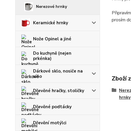
Nerezové hrnky
Připravím
prosím d
Keramické hrnky
Nože Opinel a jiné
Do kuchyně (nejen
prkénka)
Dárkové sklo, nosiče na
víno
Zboží 
Nerez
Dřevěné hračky, stoličky
hrnky
Dřevěné podtácky
Dřevění motýlci