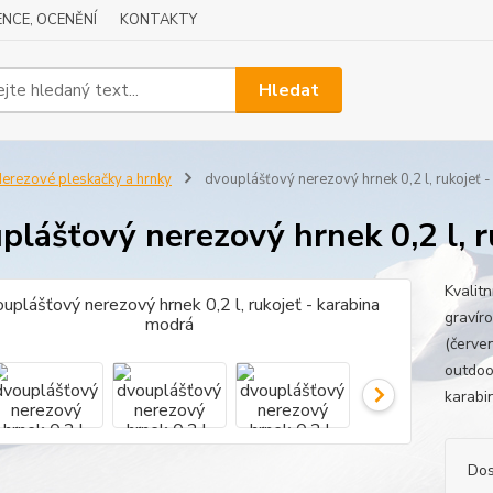
NCE, OCENĚNÍ
KONTAKTY
Hledat
erezové pleskačky a hrnky
dvouplášťový nerezový hrnek 0,2 l, rukojeť 
plášťový nerezový hrnek 0,2 l, r
Kvalitn
gravír
(červe
outdoo
karabin
Dos