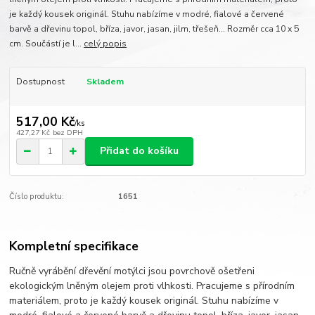
je každý kousek originál. Stuhu nabízíme v modré, fialové a červené
barvě a dřevinu topol, bříza, javor, jasan, jilm, třešeň... Rozměr cca 10 x 5
cm. Součástí je l...
celý popis
Dostupnost
Skladem
517,00 Kč
/
ks
427,27 Kč
bez DPH
Přidat do košíku
Číslo produktu:
1651
Kompletní specifikace
Ručně vyrábění dřevění motýlci jsou povrchově ošetřeni
ekologickým lněným olejem proti vlhkosti. Pracujeme s přírodním
materiálem, proto je každý kousek originál. Stuhu nabízíme v