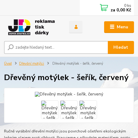
0
ks
za
0,00 Kč
Menu
Hledat
Úvod
Dřevění motýlci
Dřevěný motýlek - šeřík, červený
Dřevěný motýlek - šeřík, červený
Ručně vyrábění dřevění motýlci jsou povrchově ošetřeni ekologickým
lněným olejem proti vlhkosti. Pracujeme s přírodním materiálem, proto