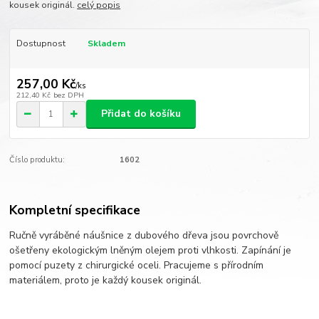
kousek originál.
celý popis
Dostupnost
Skladem
257,00 Kč
/
ks
212,40 Kč
bez DPH
Přidat do košíku
Číslo produktu:
1602
Kompletní specifikace
Ručně vyráběné náušnice z dubového dřeva jsou povrchově
ošetřeny ekologickým lněným olejem proti vlhkosti. Zapínání je
pomocí puzety z chirurgické oceli. Pracujeme s přírodním
materiálem, proto je každý kousek originál.