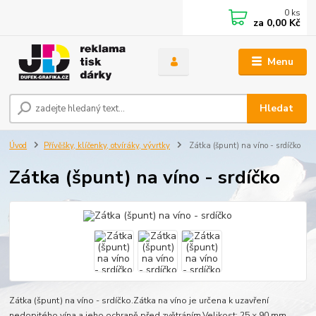
0
ks
za
0,00 Kč
Menu
Hledat
Úvod
Přívěšky, klíčenky, otvíráky, vývrtky
Zátka (špunt) na víno - srdíčko
Zátka (špunt) na víno - srdíčko
Zátka (špunt) na víno - srdíčko.Zátka na víno je určena k uzavření
nedopitého vína a jeho ochraně před zvětráním.Velikost: 25 × 90 mm.