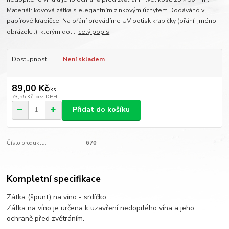
Materiál: kovová zátka s elegantním zinkovým úchytem.Dodáváno v
papírové krabičce. Na přání provádíme UV potisk krabičky (přání, jméno,
obrázek...), kterým dol...
celý popis
Dostupnost
Není skladem
89,00 Kč
/
ks
73,55 Kč
bez DPH
Přidat do košíku
Číslo produktu:
670
Kompletní specifikace
Zátka (špunt) na víno - srdíčko.
Zátka na víno je určena k uzavření nedopitého vína a jeho
ochraně před zvětráním.