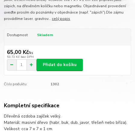
zápich, na dřevěném kolíčku nebo magnetku. Objednávané provedení
uveďte prosím do poznámky v objednávce (např. "zápich").Dle zájmu
provádíme laser. gravírov...
celý popis
Dostupnost
Skladem
65,00 Kč
/
ks
53,72 Kč
bez DPH
Přidat do košíku
Číslo produktu:
1302
Kompletní specifikace
Dřevěná ozdoba zajíček velký.
Materiál: masivní dřevo (habr, buk, dub, javor, třešeň nebo bříza).
Velikost: cca 7 x 7 x 1 cm.