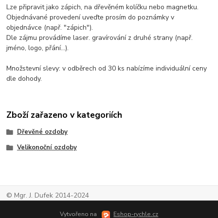
Lze připravit jako zápich, na dřevěném kolíčku nebo magnetku.
Objednávané provedení uveďte prosím do poznámky v
objednávce (např. "zápich").
Dle zájmu provádíme laser. gravírování z druhé strany (např.
jméno, logo, přání...).
Množstevní slevy: v odběrech od 30 ks nabízíme individuální ceny
dle dohody.
Zboží zařazeno v kategoriích
Dřevěné ozdoby
Velikonoční ozdoby
© Mgr. J. Dufek 2014-2024
Vytvořeno na
Eshop-rychle.cz