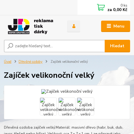
0
ks
za
0,00 Kč
Menu
Hledat
Úvod
Dřevěné ozdoby
Zajíček velikonoční velký
Zajíček velikonoční velký
Dřevěná ozdoba zajíček velký.Materiál: masivní dřevo (habr, buk, dub,
javor, třešeň nebo bříza). Velikost: cca 7 x 7 x 1 cm. Lze připravit jako