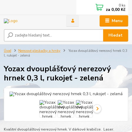
0
ks
za
0,00 Kč
Menu
Hledat
Úvod
Nerezové pleskačky a hrnky
Yozax dvouplášťový nerezový hrnek 0,3
l, rukojeť - zelená
Yozax dvouplášťový nerezový
hrnek 0,3 l, rukojeť - zelená
Kvalitní dvouplášťový nerezový hrnek. V dárkové krabičce. Laser.