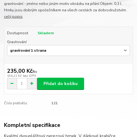
gravírování - jméno nebo jiným motiv obrázku na přání.Objem: 0,3 l.
Hrnky jsou dobrým společníkem na všech cestách za dobrodružstvím.
celý popis
Dostupnost
Skladem
Gravírování
235,00 Kč
/
ks
194,21 Kč
bez DPH
Přidat do košíku
Číslo produktu:
121
Kompletní specifikace
Kvalitní dvouplášťový nerezový hrnek. V dárkové krabičce.