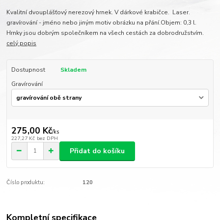
Kvalitní dvouplášťový nerezový hrnek. V dárkové krabičce. Laser.
gravírování - jméno nebo jiným motiv obrázku na přání.Objem: 0,3 l.
Hrnky jsou dobrým společníkem na všech cestách za dobrodružstvím.
celý popis
Dostupnost
Skladem
Gravírování
275,00 Kč
/
ks
227,27 Kč
bez DPH
Přidat do košíku
Číslo produktu:
120
Kompletní specifikace