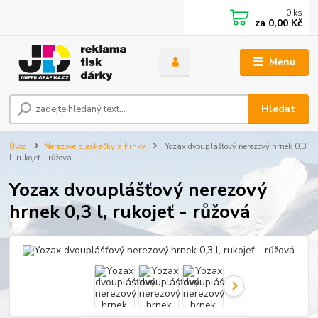
0
ks
za
0,00 Kč
Menu
Hledat
Úvod
Nerezové pleskačky a hrnky
Yozax dvouplášťový nerezový hrnek 0,3
l, rukojeť - růžová
Yozax dvouplášťový nerezový
hrnek 0,3 l, rukojeť - růžová