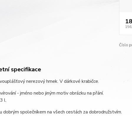
18
156
Číslo p
tní specifikace
dvouplášťový nerezový hrnek. V dárkové krabičce.
avírování - jméno nebo jiným motiv obrázku na přání.
3 l.
ou dobrým společníkem na všech cestách za dobrodružstvím.