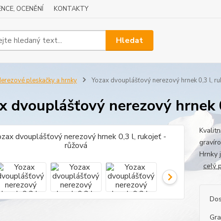
NCE, OCENĚNÍ
KONTAKTY
Hledat
erezové pleskačky a hrnky
Yozax dvouplášťový nerezový hrnek 0,3 l, ru
x dvouplášťový nerezový hrnek 0,
Kvalit
gravír
Hrnky 
celý 
Dos
Gra