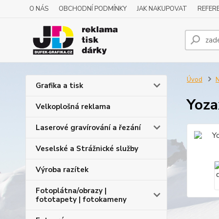
O NÁS
OBCHODNÍ PODMÍNKY
JAK NAKUPOVAT
REFERE
Úvod
N
Grafika a tisk
Yoza
Velkoplošná reklama
Laserové gravírování a řezání
Veselské a Strážnické služby
Výroba razítek
Fotoplátna/obrazy |
fototapety | fotokameny