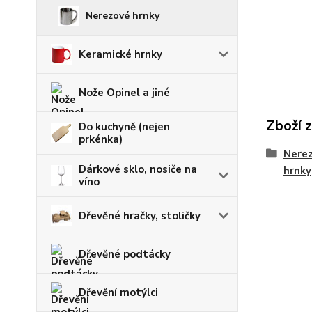
Nerezové hrnky
Keramické hrnky
Nože Opinel a jiné
Zboží 
Do kuchyně (nejen
prkénka)
Nerez
Dárkové sklo, nosiče na
hrnky
víno
Dřevěné hračky, stoličky
Dřevěné podtácky
Dřevění motýlci