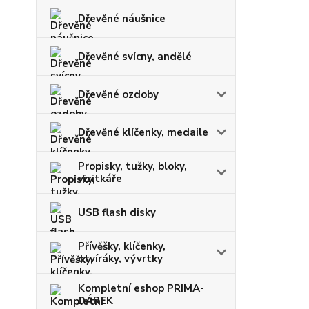
Dřevěné náušnice
Dřevěné svícny, andělé
Dřevěné ozdoby
Dřevěné klíčenky, medaile
Propisky, tužky, bloky,
vizitkáře
USB flash disky
Přívěšky, klíčenky,
otvíráky, vývrtky
Kompletní eshop PRIMA-
DÁREK