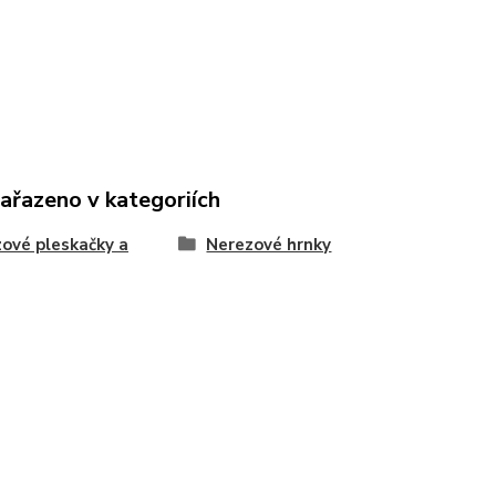
zařazeno v kategoriích
ové pleskačky a
Nerezové hrnky