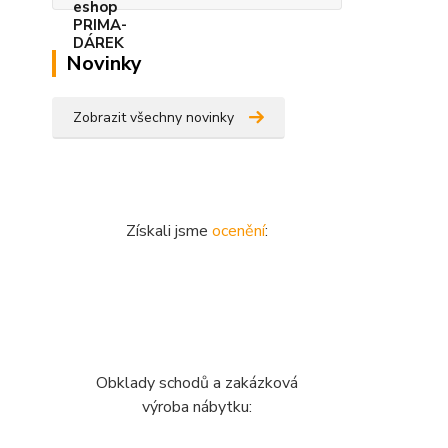
Novinky
Zobrazit všechny novinky
Získali jsme
ocenění
:
Obklady schodů a zakázková
výroba nábytku: