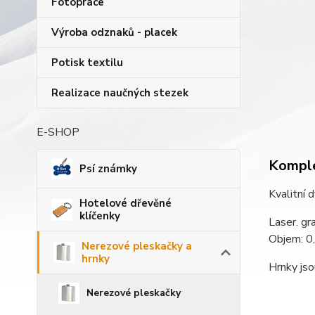
Fotopráce
Výroba odznaků - placek
Potisk textilu
Realizace naučných stezek
E-SHOP
Komple
Psí známky
Kvalitní 
Hotelové dřevěné
klíčenky
Laser. gr
Objem: 0,
Nerezové pleskačky a
hrnky
Hrnky js
Nerezové pleskačky