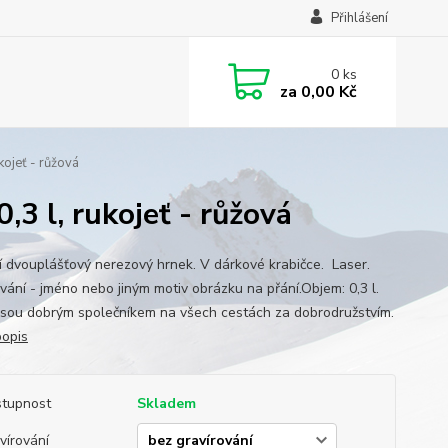
Přihlášení
0
ks
za
0,00 Kč
kojeť - růžová
3 l, rukojeť - růžová
ní dvouplášťový nerezový hrnek. V dárkové krabičce. Laser.
ování - jméno nebo jiným motiv obrázku na přání.Objem: 0,3 l.
jsou dobrým společníkem na všech cestách za dobrodružstvím.
popis
tupnost
Skladem
vírování