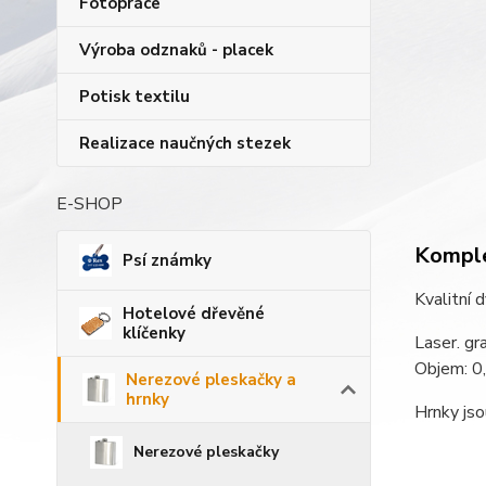
Fotopráce
Výroba odznaků - placek
Potisk textilu
Realizace naučných stezek
E-SHOP
Komple
Psí známky
Kvalitní 
Hotelové dřevěné
klíčenky
Laser. gr
Objem: 0,
Nerezové pleskačky a
hrnky
Hrnky js
Nerezové pleskačky