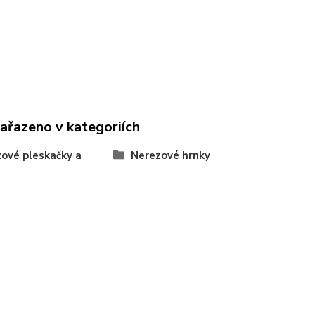
zařazeno v kategoriích
ové pleskačky a
Nerezové hrnky