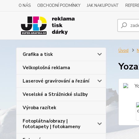
O NÁS
OBCHODNÍ PODMÍNKY
JAK NAKUPOVAT
REFERE
Úvod
N
Grafika a tisk
Yoza
Velkoplošná reklama
Laserové gravírování a řezání
Veselské a Strážnické služby
Výroba razítek
Fotoplátna/obrazy |
fototapety | fotokameny