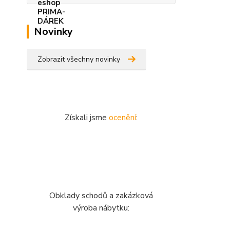
Novinky
Zobrazit všechny novinky
Získali jsme
ocenění
:
Obklady schodů a zakázková
výroba nábytku: