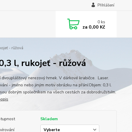
Přihlášení
0
ks
za
0,00 Kč
kojeť - růžová
3 l, rukojeť - růžová
ní dvouplášťový nerezový hrnek. V dárkové krabičce. Laser.
ování - jméno nebo jiným motiv obrázku na přání.Objem: 0,3 l.
jsou dobrým společníkem na všech cestách za dobrodružstvím.
popis
tupnost
Skladem
vírování