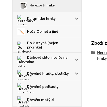
Nerezové hrnky
Keramické hrnky
Nože Opinel a jiné
Zboží 
Do kuchyně (nejen
prkénka)
Nerez
Dárkové sklo, nosiče na
hrnky
víno
Dřevěné hračky, stoličky
Dřevěné podtácky
Dřevění motýlci