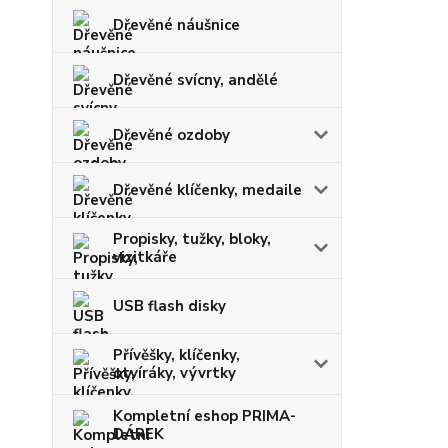
Dřevěné náušnice
Dřevěné svícny, andělé
Dřevěné ozdoby
Dřevěné klíčenky, medaile
Propisky, tužky, bloky,
vizitkáře
USB flash disky
Přívěšky, klíčenky,
otvíráky, vývrtky
Kompletní eshop PRIMA-
DÁREK