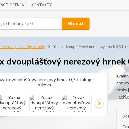
NCE, OCENĚNÍ
KONTAKTY
Hledat
erezové pleskačky a hrnky
Yozax dvouplášťový nerezový hrnek 0,3 l, ru
x dvouplášťový nerezový hrnek 0,
Kvalit
gravír
Hrnky 
celý 
Dos
Gra