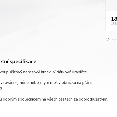
18
156
Číslo p
tní specifikace
dvouplášťový nerezový hrnek. V dárkové krabičce.
avírování - jméno nebo jiným motiv obrázku na přání.
3 l.
ou dobrým společníkem na všech cestách za dobrodružstvím.