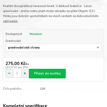
Kvalitní dvouplášťový nerezový hrnek. V dárkové krabičce. Laser.
gravírování - jméno nebo jiným motiv obrázku na přání.Objem: 0,3 l.
Hrnky jsou dobrým společníkem na všech cestách za dobrodružstvím.
celý popis
Dostupnost
Skladem
Gravírování
275,00 Kč
/
ks
227,27 Kč
bez DPH
Přidat do košíku
Číslo produktu:
120
Kompletní specifikace