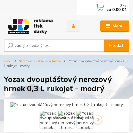
0
ks
za
0,00 Kč
Menu
Hledat
Úvod
Nerezové pleskačky a hrnky
Yozax dvouplášťový nerezový hrnek 0,3
l, rukojeť - modrý
Yozax dvouplášťový nerezový
hrnek 0,3 l, rukojeť - modrý