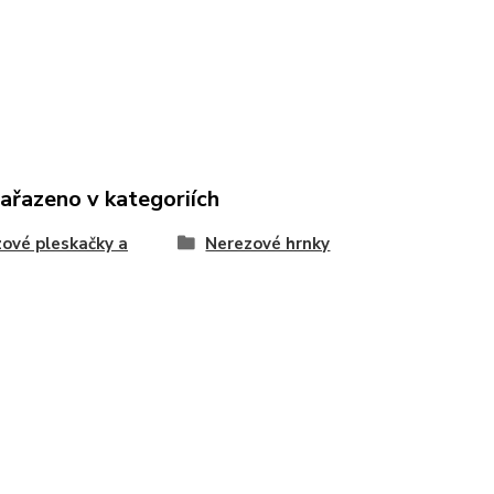
zařazeno v kategoriích
ové pleskačky a
Nerezové hrnky