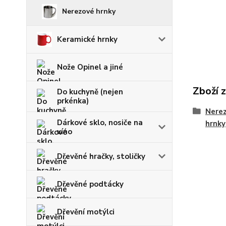
Nerezové hrnky
Keramické hrnky
Nože Opinel a jiné
Zboží 
Do kuchyně (nejen
prkénka)
Nerez
Dárkové sklo, nosiče na
hrnky
víno
Dřevěné hračky, stoličky
Dřevěné podtácky
Dřevění motýlci