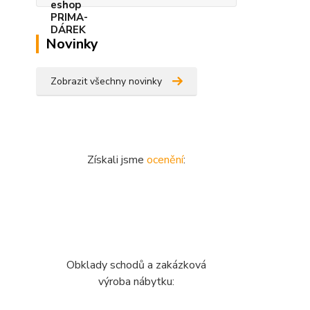
Novinky
Zobrazit všechny novinky
Získali jsme
ocenění
:
Obklady schodů a zakázková
výroba nábytku: