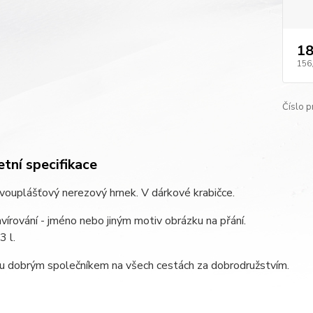
18
156
Číslo p
tní specifikace
dvouplášťový nerezový hrnek. V dárkové krabičce.
avírování - jméno nebo jiným motiv obrázku na přání.
3 l.
ou dobrým společníkem na všech cestách za dobrodružstvím.