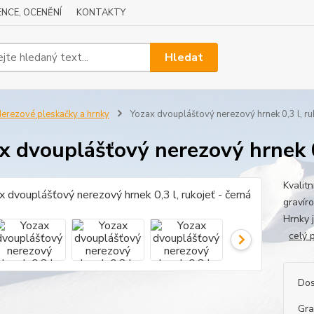
NCE, OCENĚNÍ
KONTAKTY
Hledat
erezové pleskačky a hrnky
Yozax dvouplášťový nerezový hrnek 0,3 l, ruk
x dvouplášťový nerezový hrnek 0,
Kvalit
gravír
Hrnky 
celý 
Dos
Gra