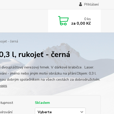
Přihlášení
0
ks
za
0,00 Kč
ojeť - černá
3 l, rukojeť - černá
ní dvouplášťový nerezový hrnek. V dárkové krabičce. Laser.
ování - jméno nebo jiným motiv obrázku na přání.Objem: 0,3 l.
jsou dobrým společníkem na všech cestách za dobrodružstvím.
popis
tupnost
Skladem
vírování