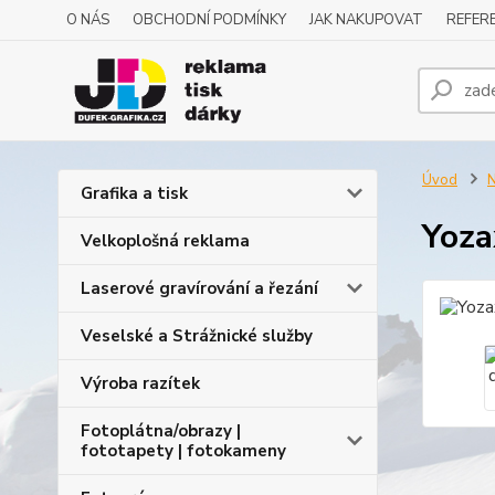
O NÁS
OBCHODNÍ PODMÍNKY
JAK NAKUPOVAT
REFERE
Úvod
N
Grafika a tisk
Yoza
Velkoplošná reklama
Laserové gravírování a řezání
Veselské a Strážnické služby
Výroba razítek
Fotoplátna/obrazy |
fototapety | fotokameny