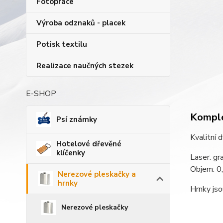
Fotopráce
Výroba odznaků - placek
Potisk textilu
Realizace naučných stezek
E-SHOP
Komple
Psí známky
Kvalitní 
Hotelové dřevěné
klíčenky
Laser. gr
Objem: 0,
Nerezové pleskačky a
hrnky
Hrnky js
Nerezové pleskačky