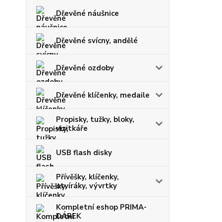
Dřevěné náušnice
Dřevěné svícny, andělé
Dřevěné ozdoby
Dřevěné klíčenky, medaile
Propisky, tužky, bloky,
vizitkáře
USB flash disky
Přívěšky, klíčenky,
otvíráky, vývrtky
Kompletní eshop PRIMA-
DÁREK