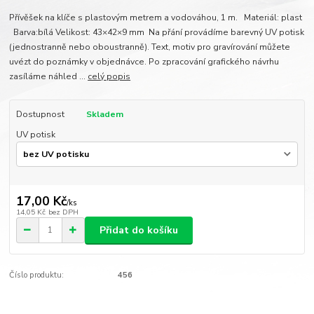
Přívěšek na klíče s plastovým metrem a vodováhou, 1 m. Materiál: plast
Barva:bílá Velikost: 43×42×9 mm Na přání provádíme barevný UV potisk
(jednostranně nebo oboustranně). Text, motiv pro gravírování můžete
uvézt do poznámky v objednávce. Po zpracování grafického návrhu
zasíláme náhled ...
celý popis
Dostupnost
Skladem
UV potisk
17,00 Kč
/
ks
14,05 Kč
bez DPH
Přidat do košíku
Číslo produktu:
456