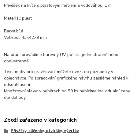
Přívěšek na klíče s plastovým metrem a vodováhou, 1 m.
Materiál: plast
Barva:bílá
Velikost: 43×42×9 mm
Na přání provádíme barevný UV potisk (jednostranně nebo
oboustranně).
Text, motiv pro gravírování můžete uvézt do poznámky v
objednávce. Po zpracování grafického návrhu zasíláme náhled k
odsouhlasení.
Množstevní slevy: v odběrech od 50 ks nabízíme individuální ceny
dle dohody.
Zboží zařazeno v kategoriích
Přívěšky, klíčenky, otvíráky, vývrtky