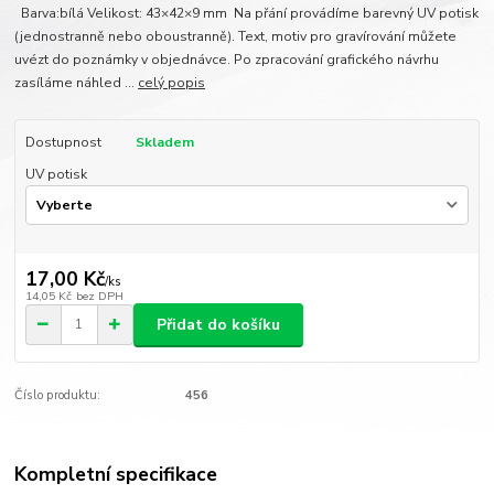
Barva:bílá Velikost: 43×42×9 mm Na přání provádíme barevný UV potisk
(jednostranně nebo oboustranně). Text, motiv pro gravírování můžete
uvézt do poznámky v objednávce. Po zpracování grafického návrhu
zasíláme náhled ...
celý popis
Dostupnost
Skladem
UV potisk
17,00 Kč
/
ks
14,05 Kč
bez DPH
Přidat do košíku
Číslo produktu:
456
Kompletní specifikace