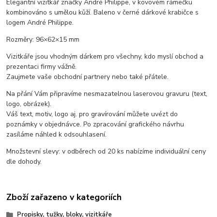
Elegantní vizitkář značky André Philippe, v kovovém rámečku
kombinováno s umělou kůží. Baleno v černé dárkové krabičce s
logem André Philippe.
Rozměry: 96×62×15 mm
Vizitkáře jsou vhodným dárkem pro všechny, kdo myslí obchod a
prezentaci firmy vážně.
Zaujmete vaše obchodní partnery nebo také přátele.
Na přání Vám připravíme nesmazatelnou laserovou gravuru (text,
logo, obrázek).
Váš text, motiv, logo aj. pro gravírování můžete uvézt do
poznámky v objednávce. Po zpracování grafického návrhu
zasíláme náhled k odsouhlasení.
Množstevní slevy: v odběrech od 20 ks nabízíme individuální ceny
dle dohody.
Zboží zařazeno v kategoriích
Propisky, tužky, bloky, vizitkáře