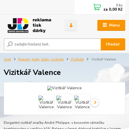
0
ks
za
0,00 Kč
Menu
Hledat
Úvod
Propisky, tužky, bloky, vizitkáře
Vizitkáře
Vizitkář Valence
Vizitkář Valence
Elegantní vizitkář značky André Philippe, v kovovém rámečku
kombinováno s umělou kůží. Baleno v černé dárkové krabičce s logem