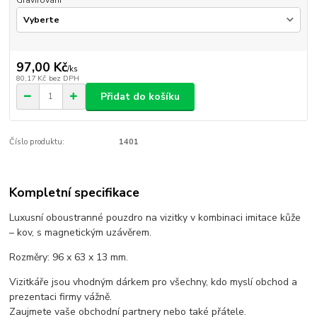
97,00 Kč
/
ks
80,17 Kč
bez DPH
Přidat do košíku
Číslo produktu:
1401
Kompletní specifikace
Luxusní oboustranné pouzdro na vizitky v kombinaci imitace kůže
– kov, s magnetickým uzávěrem.
Rozměry: 96 x 63 x 13 mm.
Vizitkáře jsou vhodným dárkem pro všechny, kdo myslí obchod a
prezentaci firmy vážně.
Zaujmete vaše obchodní partnery nebo také přátele.