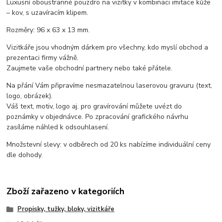
Luxusní oboustranné pouzdro na vizitky v kombinaci imitace kůže
– kov, s uzavíracím klipem.
Rozměry: 96 x 63 x 13 mm.
Vizitkáře jsou vhodným dárkem pro všechny, kdo myslí obchod a
prezentaci firmy vážně.
Zaujmete vaše obchodní partnery nebo také přátele.
Na přání Vám připravíme nesmazatelnou laserovou gravuru (text,
logo, obrázek).
Váš text, motiv, logo aj. pro gravírování můžete uvézt do
poznámky v objednávce. Po zpracování grafického návrhu
zasíláme náhled k odsouhlasení.
Množstevní slevy: v odběrech od 20 ks nabízíme individuální ceny
dle dohody.
Zboží zařazeno v kategoriích
Propisky, tužky, bloky, vizitkáře