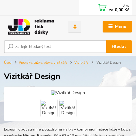
0
ks
za
0,00 Kč
Menu
Hledat
Úvod
Propisky, tužky, bloky, vizitkáře
Vizitkáře
Vizitkář Design
Vizitkář Design
Luxusní oboustranné pouzdro na vizitky v kombinaci imitace kůže – kov, s
uzavíracím klipem. Rozměry: 96 x 63 x 13 mm. Vizitkáře jsou vhodným