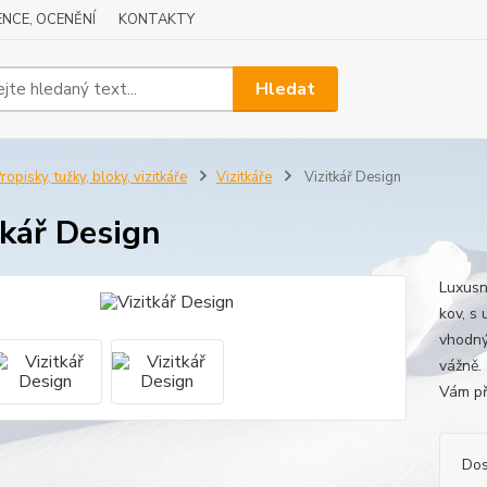
NCE, OCENĚNÍ
KONTAKTY
Hledat
ropisky, tužky, bloky, vizitkáře
Vizitkáře
Vizitkář Design
tkář Design
Luxusn
kov, s
vhodný
vážně.
Vám př
Dos