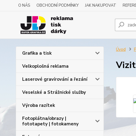
O NÁS
OBCHODNÍ PODMÍNKY
JAK NAKUPOVAT
REFERE
Úvod
P
Grafika a tisk
Vizi
Velkoplošná reklama
Laserové gravírování a řezání
Veselské a Strážnické služby
Výroba razítek
Fotoplátna/obrazy |
fototapety | fotokameny