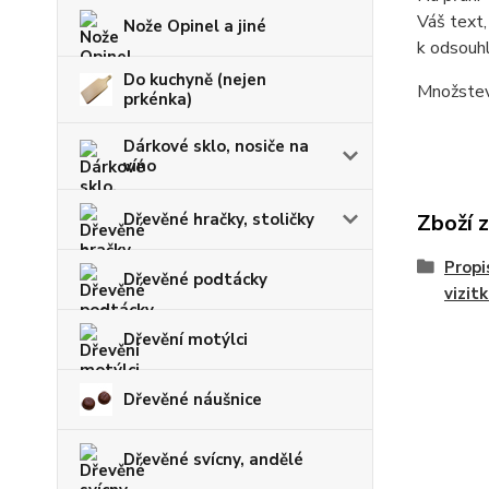
Váš text,
Nože Opinel a jiné
k odsouhl
Do kuchyně (nejen
Množstevn
prkénka)
Dárkové sklo, nosiče na
víno
Dřevěné hračky, stoličky
Zboží 
Propi
Dřevěné podtácky
vizit
Dřevění motýlci
Dřevěné náušnice
Dřevěné svícny, andělé