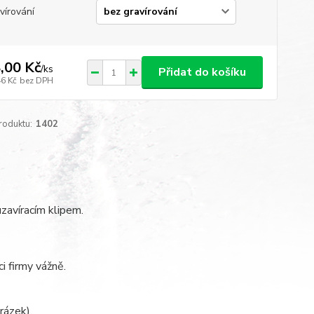
vírování
,00 Kč
/
ks
Přidat do košíku
46 Kč
bez DPH
roduktu:
1402
uzavíracím klipem.
i firmy vážně.
rázek).