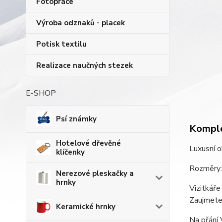
Fotopráce
Výroba odznaků - placek
Potisk textilu
Realizace naučných stezek
E-SHOP
Psí známky
Komple
Hotelové dřevěné
Luxusní o
klíčenky
Rozměry:
Nerezové pleskačky a
hrnky
Vizitkáře
Zaujmete
Keramické hrnky
Na přání 