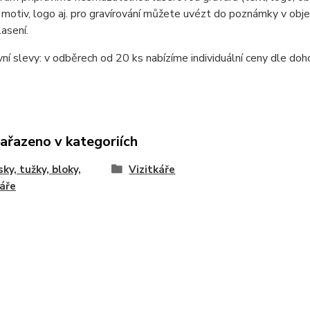
 motiv, logo aj. pro gravírování můžete uvézt do poznámky v obj
asení.
í slevy: v odběrech od 20 ks nabízíme individuální ceny dle doh
zařazeno v kategoriích
sky, tužky, bloky,
Vizitkáře
káře