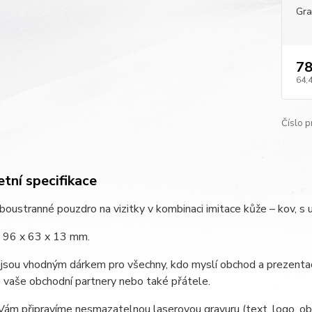
Gra
78
64,
Číslo p
tní specifikace
boustranné pouzdro na vizitky v kombinaci imitace kůže – kov, s 
 96 x 63 x 13 mm.
 jsou vhodným dárkem pro všechny, kdo myslí obchod a prezentac
 vaše obchodní partnery nebo také přátele.
Vám připravíme nesmazatelnou laserovou gravuru (text, logo, ob