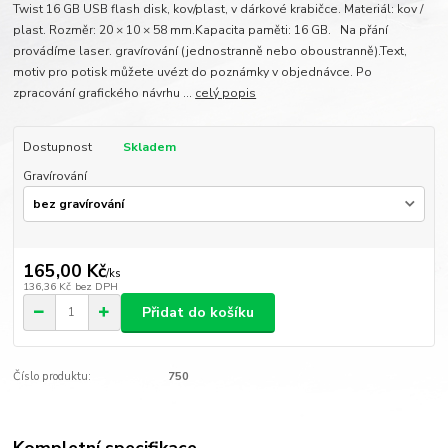
Twist 16 GB USB flash disk, kov/plast, v dárkové krabičce. Materiál: kov /
plast. Rozměr: 20 × 10 × 58 mm.Kapacita paměti: 16 GB. Na přání
provádíme laser. gravírování (jednostranně nebo oboustranně).Text,
motiv pro potisk můžete uvézt do poznámky v objednávce. Po
zpracování grafického návrhu ...
celý popis
Dostupnost
Skladem
Gravírování
165,00 Kč
/
ks
136,36 Kč
bez DPH
Přidat do košíku
Číslo produktu:
750
Kompletní specifikace