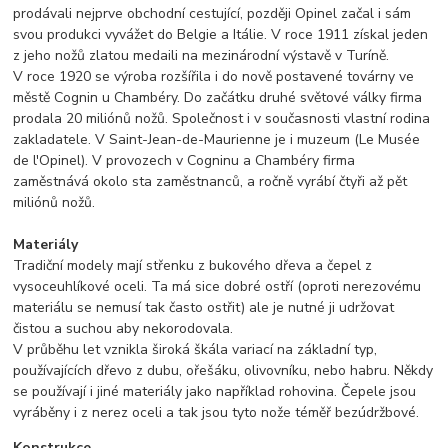
prodávali nejprve obchodní cestující, později Opinel začal i sám
svou produkci vyvážet do Belgie a Itálie. V roce 1911 získal jeden
z jeho nožů zlatou medaili na mezinárodní výstavě v Turíně.
V roce 1920 se výroba rozšířila i do nově postavené továrny ve
městě Cognin u Chambéry. Do začátku druhé světové války firma
prodala 20 miliónů nožů. Společnost i v současnosti vlastní rodina
zakladatele. V Saint-Jean-de-Maurienne je i muzeum (Le Musée
de l'Opinel). V provozech v Cogninu a Chambéry firma
zaměstnává okolo sta zaměstnanců, a ročně vyrábí čtyři až pět
miliónů nožů.
Materiály
Tradiční modely mají střenku z bukového dřeva a čepel z
vysoceuhlíkové oceli. Ta má sice dobré ostří (oproti nerezovému
materiálu se nemusí tak často ostřit) ale je nutné ji udržovat
čistou a suchou aby nekorodovala.
V průběhu let vznikla široká škála variací na základní typ,
používajících dřevo z dubu, ořešáku, olivovníku, nebo habru. Někdy
se používají i jiné materiály jako například rohovina. Čepele jsou
vyráběny i z nerez oceli a tak jsou tyto nože téměř bezúdržbové.
Konstrukce