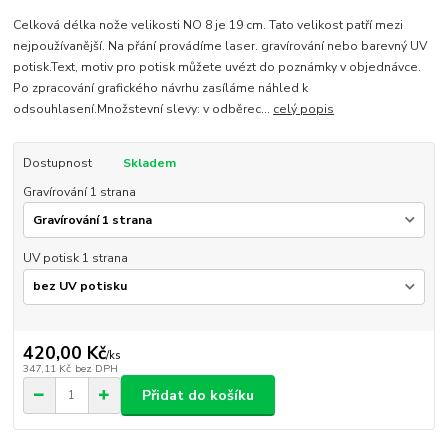
Celková délka nože velikosti NO 8 je 19 cm. Tato velikost patří mezi
nejpoužívanější. Na přání provádíme laser. gravírování nebo barevný UV
potisk.Text, motiv pro potisk můžete uvézt do poznámky v objednávce.
Po zpracování grafického návrhu zasíláme náhled k
odsouhlasení.Množstevní slevy: v odběrec...
celý popis
Dostupnost
Skladem
Gravírování 1 strana
UV potisk 1 strana
420,00 Kč
/
ks
347,11 Kč
bez DPH
Přidat do košíku