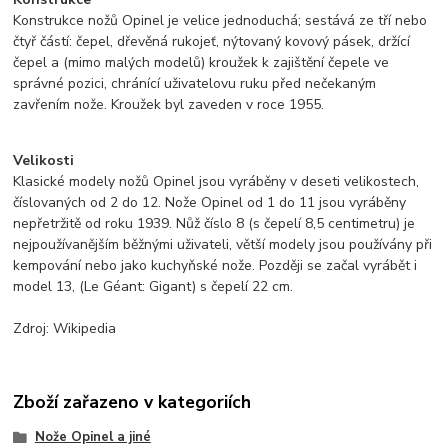
Konstrukce nožů Opinel je velice jednoduchá; sestává ze tří nebo
čtyř částí: čepel, dřevěná rukojeť, nýtovaný kovový pásek, držící
čepel a (mimo malých modelů) kroužek k zajištění čepele ve
správné pozici, chránící uživatelovu ruku před nečekaným
zavřením nože. Kroužek byl zaveden v roce 1955.
Velikosti
Klasické modely nožů Opinel jsou vyráběny v deseti velikostech,
číslovaných od 2 do 12. Nože Opinel od 1 do 11 jsou vyráběny
nepřetržitě od roku 1939. Nůž číslo 8 (s čepelí 8,5 centimetru) je
nejpoužívanějším běžnými uživateli, větší modely jsou používány při
kempování nebo jako kuchyňské nože. Později se začal vyrábět i
model 13, (Le Géant: Gigant) s čepelí 22 cm.
Zdroj: Wikipedia
Zboží zařazeno v kategoriích
Nože Opinel a jiné