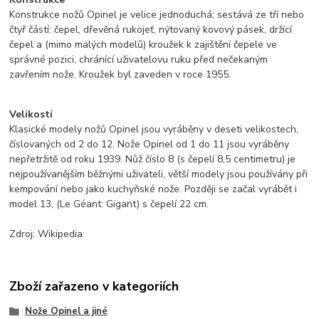
Konstrukce nožů Opinel je velice jednoduchá; sestává ze tří nebo
čtyř částí: čepel, dřevěná rukojeť, nýtovaný kovový pásek, držící
čepel a (mimo malých modelů) kroužek k zajištění čepele ve
správné pozici, chránící uživatelovu ruku před nečekaným
zavřením nože. Kroužek byl zaveden v roce 1955.
Velikosti
Klasické modely nožů Opinel jsou vyráběny v deseti velikostech,
číslovaných od 2 do 12. Nože Opinel od 1 do 11 jsou vyráběny
nepřetržitě od roku 1939. Nůž číslo 8 (s čepelí 8,5 centimetru) je
nejpoužívanějším běžnými uživateli, větší modely jsou používány při
kempování nebo jako kuchyňské nože. Později se začal vyrábět i
model 13, (Le Géant: Gigant) s čepelí 22 cm.
Zdroj: Wikipedia
Zboží zařazeno v kategoriích
Nože Opinel a jiné