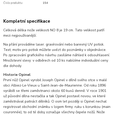
Číslo produktu:
154
Kompletní specifikace
Celková délka nože velikosti NO 8 je 19 cm. Tato velikost patří
mezi nejpoužívanější.
Na přání provádíme laser. gravírování nebo barevný UV potisk.
Text, motiv pro potisk můžete uvézt do poznámky v objednávce.
Po zpracování grafického návrhu zasíláme náhled k odsouhlasení.
Množstevní slevy: v odběrech od 10 ks nabízíme individuální ceny
dle dohody.
Historie Opinel
První nůž Opinel vyrobil Joseph Opinel v dílně svého otce v malé
obci Albiez-Le-Vieux u Saint-Jean-de-Maurienne. Od roku 1896
vyráběl se třemi zaměstnanci okolo 60 kusů denně. V roce 1901
už původní dílna nestačila a tak Opinel postavil novou, ve které
zaměstnával patnáct dělníků. O osm let později si Opinel nechal
registrovat obchodní známku s logem firmy: ruku s korunkou (main
couronnée), to od té doby označuje všechny čepele nožů. Nože