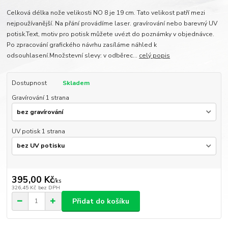
Celková délka nože velikosti NO 8 je 19 cm. Tato velikost patří mezi
nejpoužívanější. Na přání provádíme laser. gravírování nebo barevný UV
potisk.Text, motiv pro potisk můžete uvézt do poznámky v objednávce.
Po zpracování grafického návrhu zasíláme náhled k
odsouhlasení.Množstevní slevy: v odběrec...
celý popis
Dostupnost
Skladem
Gravírování 1 strana
UV potisk 1 strana
395,00 Kč
/
ks
326,45 Kč
bez DPH
Přidat do košíku