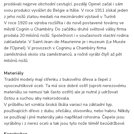
prodávali nejprve obchodní cestující, později Opinel začal i sám
svou produkci vyvážet do Belgie a Itálie. V roce 1911 získal jeden
z jeho nožů zlatou medaili na mezinárodní výstavě v Turíně.
V roce 1920 se výroba rozšířila i do nově postavené továrny ve
městě Cognin u Chambéry. Do začátku druhé světové války firma
prodala 20 miliónů nožů. Společnost i v současnosti vlastní rodina
zakladatele. V Saint-Jean-de-Maurienne je i muzeum (Le Musée
de l'Opinel). V provozech v Cogninu a Chambéry firma
zaměstnává okolo sta zaměstnanců, a ročně vyrábí čtyři až pět
miliónů nožů.
Materiály
Tradiční modely mají střenku z bukového dřeva a čepel z
vysoceuhlíkové oceli. Ta má sice dobré ostří (oproti nerezovému
materiálu se nemusí tak často ostřit) ale je nutné ji udržovat
čistou a suchou aby nekorodovala.
V průběhu let vznikla široká škála variací na základní typ,
používajících dřevo z dubu, ořešáku, olivovníku, nebo habru. Někdy
se používají i jiné materiály jako například rohovina. Čepele jsou
vyráběny i z nerez oceli a tak jsou tyto nože téměř bezúdržbové.
Konstrukce