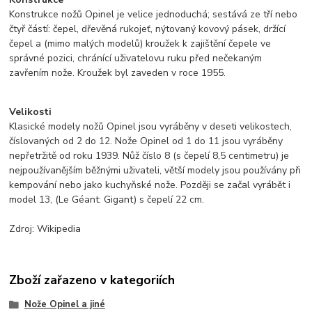
Konstrukce nožů Opinel je velice jednoduchá; sestává ze tří nebo
čtyř částí: čepel, dřevěná rukojeť, nýtovaný kovový pásek, držící
čepel a (mimo malých modelů) kroužek k zajištění čepele ve
správné pozici, chránící uživatelovu ruku před nečekaným
zavřením nože. Kroužek byl zaveden v roce 1955.
Velikosti
Klasické modely nožů Opinel jsou vyráběny v deseti velikostech,
číslovaných od 2 do 12. Nože Opinel od 1 do 11 jsou vyráběny
nepřetržitě od roku 1939. Nůž číslo 8 (s čepelí 8,5 centimetru) je
nejpoužívanějším běžnými uživateli, větší modely jsou používány při
kempování nebo jako kuchyňské nože. Později se začal vyrábět i
model 13, (Le Géant: Gigant) s čepelí 22 cm.
Zdroj: Wikipedia
Zboží zařazeno v kategoriích
Nože Opinel a jiné