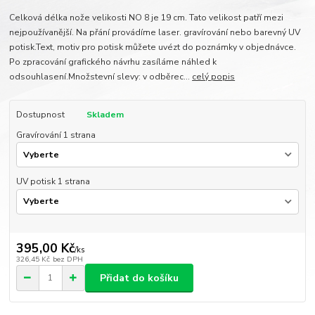
Celková délka nože velikosti NO 8 je 19 cm. Tato velikost patří mezi
nejpoužívanější. Na přání provádíme laser. gravírování nebo barevný UV
potisk.Text, motiv pro potisk můžete uvézt do poznámky v objednávce.
Po zpracování grafického návrhu zasíláme náhled k
odsouhlasení.Množstevní slevy: v odběrec...
celý popis
Dostupnost
Skladem
Gravírování 1 strana
UV potisk 1 strana
395,00 Kč
/
ks
326,45 Kč
bez DPH
Přidat do košíku