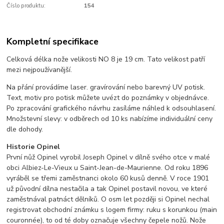
Číslo produktu:
154
Kompletní specifikace
Celková délka nože velikosti NO 8 je 19 cm. Tato velikost patří
mezi nejpoužívanější.
Na přání provádíme laser. gravírování nebo barevný UV potisk.
Text, motiv pro potisk můžete uvézt do poznámky v objednávce.
Po zpracování grafického návrhu zasíláme náhled k odsouhlasení.
Množstevní slevy: v odběrech od 10 ks nabízíme individuální ceny
dle dohody.
Historie Opinel
První nůž Opinel vyrobil Joseph Opinel v dílně svého otce v malé
obci Albiez-Le-Vieux u Saint-Jean-de-Maurienne. Od roku 1896
vyráběl se třemi zaměstnanci okolo 60 kusů denně. V roce 1901
už původní dílna nestačila a tak Opinel postavil novou, ve které
zaměstnával patnáct dělníků. O osm let později si Opinel nechal
registrovat obchodní známku s logem firmy: ruku s korunkou (main
couronnée), to od té doby označuje všechny čepele nožů. Nože