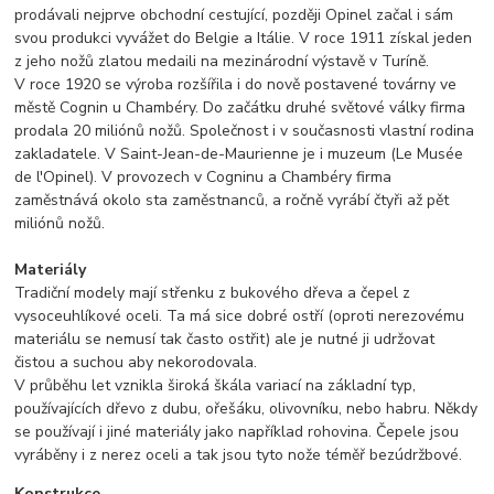
prodávali nejprve obchodní cestující, později Opinel začal i sám
svou produkci vyvážet do Belgie a Itálie. V roce 1911 získal jeden
z jeho nožů zlatou medaili na mezinárodní výstavě v Turíně.
V roce 1920 se výroba rozšířila i do nově postavené továrny ve
městě Cognin u Chambéry. Do začátku druhé světové války firma
prodala 20 miliónů nožů. Společnost i v současnosti vlastní rodina
zakladatele. V Saint-Jean-de-Maurienne je i muzeum (Le Musée
de l'Opinel). V provozech v Cogninu a Chambéry firma
zaměstnává okolo sta zaměstnanců, a ročně vyrábí čtyři až pět
miliónů nožů.
Materiály
Tradiční modely mají střenku z bukového dřeva a čepel z
vysoceuhlíkové oceli. Ta má sice dobré ostří (oproti nerezovému
materiálu se nemusí tak často ostřit) ale je nutné ji udržovat
čistou a suchou aby nekorodovala.
V průběhu let vznikla široká škála variací na základní typ,
používajících dřevo z dubu, ořešáku, olivovníku, nebo habru. Někdy
se používají i jiné materiály jako například rohovina. Čepele jsou
vyráběny i z nerez oceli a tak jsou tyto nože téměř bezúdržbové.
Konstrukce