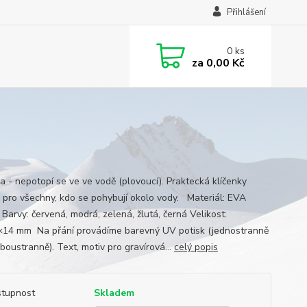
Přihlášení
0
ks
za
0,00 Kč
ka - nepotopí se ve ve vodě (plovoucí). Praktecká klíčenky
) pro všechny, kdo se pohybují okolo vody. Materiál: EVA
arvy: červená, modrá, zelená, žlutá, černá Velikost:
14 mm Na přání provádíme barevný UV potisk (jednostranně
boustranně). Text, motiv pro gravírová...
celý popis
tupnost
Skladem