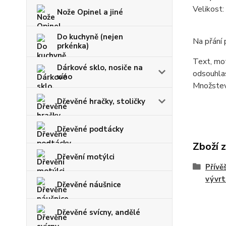
Velikos
Nože Opinel a jiné
Do kuchyně (nejen
Na přání
prkénka)
Text, mot
Dárkové sklo, nosiče na
odsouhlas
víno
Množstevn
Dřevěné hračky, stoličky
Dřevěné podtácky
Zboží 
Dřevění motýlci
Přívěš
vývrt
Dřevěné náušnice
Dřevěné svícny, andělé