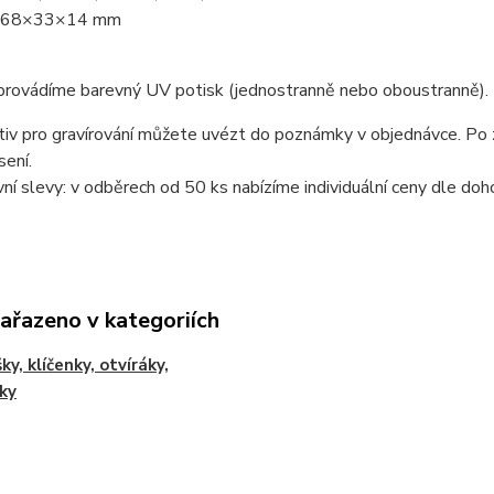
t: 68×33×14 mm
 provádíme barevný UV potisk (jednostranně nebo oboustranně).
iv pro gravírování můžete uvézt do poznámky v objednávce. Po z
ení.
í slevy: v odběrech od 50 ks nabízíme individuální ceny dle doh
zařazeno v kategoriích
ky, klíčenky, otvíráky,
ky