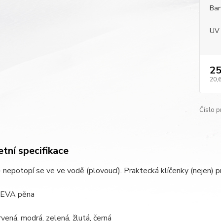
Bar
UV 
25
20,
Číslo p
tní specifikace
- nepotopí se ve ve vodě (plovoucí). Praktecká klíčenky (nejen) p
: EVA pěna
rvená, modrá, zelená, žlutá, černá