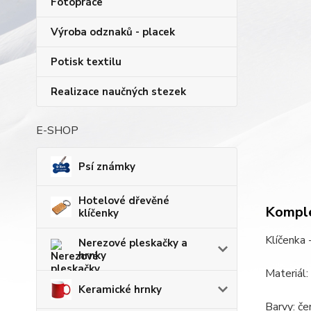
Fotopráce
Výroba odznaků - placek
Potisk textilu
Realizace naučných stezek
E-SHOP
Psí známky
Hotelové dřevěné
Komple
klíčenky
Klíčenka 
Nerezové pleskačky a
hrnky
Materiál
Keramické hrnky
Barvy: če