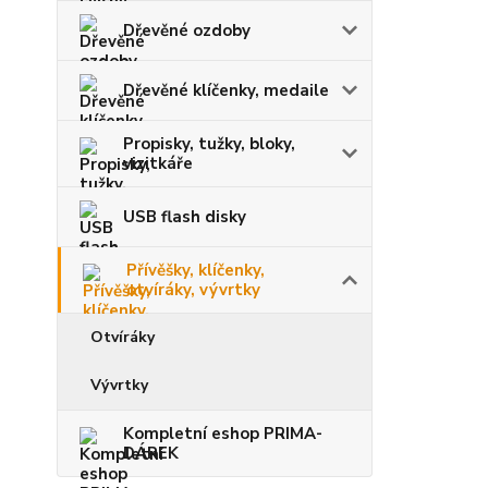
Dřevěné ozdoby
Dřevěné klíčenky, medaile
Propisky, tužky, bloky,
vizitkáře
USB flash disky
Přívěšky, klíčenky,
otvíráky, vývrtky
Otvíráky
Vývrtky
Kompletní eshop PRIMA-
DÁREK