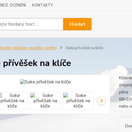
NCE, OCENĚNÍ
KONTAKTY
Hledat
řívěšky, klíčenky, otvíráky, vývrtky
Soke přívěšek na klíče
 přívěšek na klíče
Klíčen
(nejen
pěna B
68×33×
nebo o
Dos