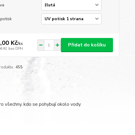
va
potisk
,00 Kč
/
ks
Přidat do košíku
66 Kč
bez DPH
roduktu:
455
ro všechny, kdo se pohybují okolo vody.