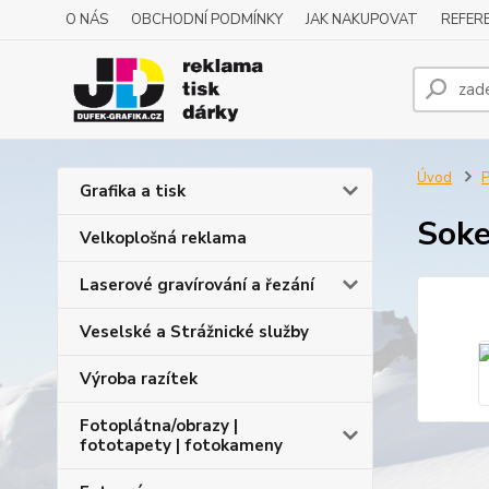
O NÁS
OBCHODNÍ PODMÍNKY
JAK NAKUPOVAT
REFERE
Úvod
P
Grafika a tisk
Soke
Velkoplošná reklama
Laserové gravírování a řezání
Veselské a Strážnické služby
Výroba razítek
Fotoplátna/obrazy |
fototapety | fotokameny