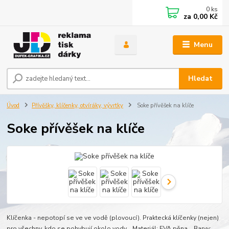
0
ks
za
0,00 Kč
Menu
Hledat
Úvod
Přívěšky, klíčenky, otvíráky, vývrtky
Soke přívěšek na klíče
Soke přívěšek na klíče
Klíčenka - nepotopí se ve ve vodě (plovoucí). Praktecká klíčenky (nejen)
pro všechny, kdo se pohybují okolo vody. Materiál: EVA pěna Barvy: