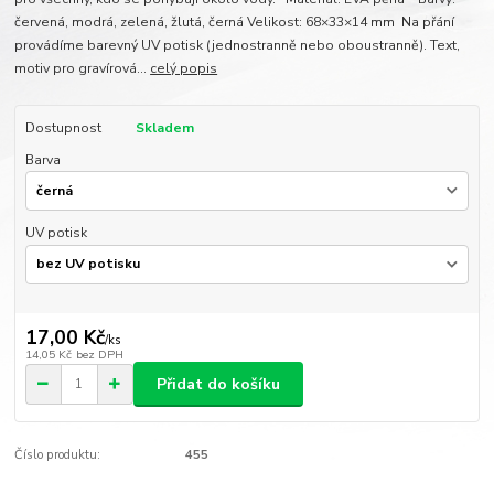
červená, modrá, zelená, žlutá, černá Velikost: 68×33×14 mm Na přání
provádíme barevný UV potisk (jednostranně nebo oboustranně). Text,
motiv pro gravírová...
celý popis
Dostupnost
Skladem
Barva
UV potisk
17,00 Kč
/
ks
14,05 Kč
bez DPH
Přidat do košíku
Číslo produktu:
455