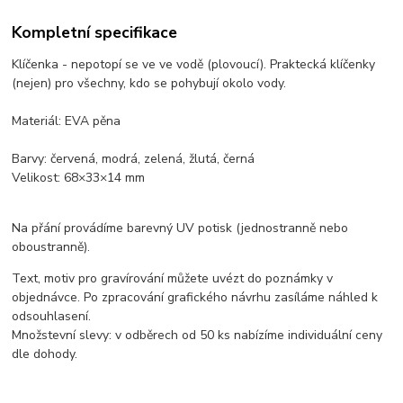
Kompletní specifikace
Klíčenka - nepotopí se ve ve vodě (plovoucí). Praktecká klíčenky
(nejen) pro všechny, kdo se pohybují okolo vody.
Materiál: EVA pěna
Barvy: červená, modrá, zelená, žlutá, černá
Velikost: 68×33×14 mm
Na přání provádíme barevný UV potisk (jednostranně nebo
oboustranně).
Text, motiv pro gravírování můžete uvézt do poznámky v
objednávce. Po zpracování grafického návrhu zasíláme náhled k
odsouhlasení.
Množstevní slevy: v odběrech od 50 ks nabízíme individuální ceny
dle dohody.