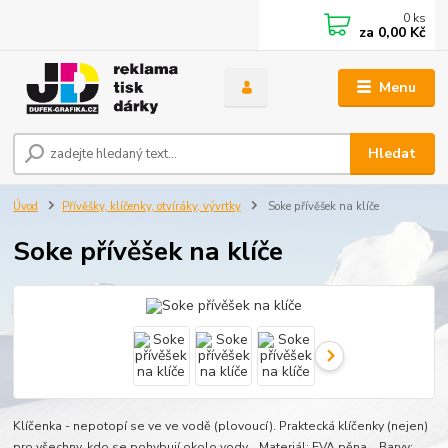
0
ks
za
0,00 Kč
Menu
Hledat
Úvod
Přívěšky, klíčenky, otvíráky, vývrtky
Soke přívěšek na klíče
Soke přívěšek na klíče
Klíčenka - nepotopí se ve ve vodě (plovoucí). Praktecká klíčenky (nejen)
pro všechny, kdo se pohybují okolo vody. Materiál: EVA pěna Barvy: