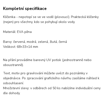
Kompletní specifikace
Klíčenka - nepotopí se ve ve vodě (plovoucí). Praktecká klíčenky
(nejen) pro všechny, kdo se pohybují okolo vody.
Materiál: EVA pěna
Barvy: červená, modrá, zelená, žlutá, černá
Velikost: 68×33×14 mm
Na přání provádíme barevný UV potisk (jednostranně nebo
oboustranně).
Text, motiv pro gravírování můžete uvézt do poznámky v
objednávce. Po zpracování grafického návrhu zasíláme náhled k
odsouhlasení.
Množstevní slevy: v odběrech od 50 ks nabízíme individuální ceny
dle dohody.