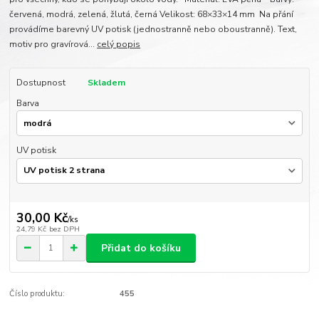
červená, modrá, zelená, žlutá, černá Velikost: 68×33×14 mm Na přání
provádíme barevný UV potisk (jednostranně nebo oboustranně). Text,
motiv pro gravírová...
celý popis
Dostupnost
Skladem
Barva
UV potisk
30,00 Kč
/
ks
24,79 Kč
bez DPH
Přidat do košíku
Číslo produktu:
455