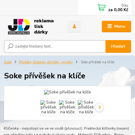
0
ks
za
0,00 Kč
Menu
Hledat
Úvod
Přívěšky, klíčenky, otvíráky, vývrtky
Soke přívěšek na klíče
Soke přívěšek na klíče
Klíčenka - nepotopí se ve ve vodě (plovoucí). Praktecká klíčenky (nejen)
pro všechny, kdo se pohybují okolo vody. Materiál: EVA pěna Barvy: