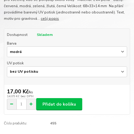
červená, modrá, zelená, žlutá, černá Velikost: 68×33×14 mm Na přání
provádíme barevný UV potisk (jednostranně nebo oboustranně). Text,
motiv pro gravírová...
celý popis
Dostupnost
Skladem
Barva
UV potisk
17,00 Kč
/
ks
14,05 Kč
bez DPH
Přidat do košíku
Číslo produktu:
455