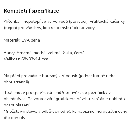
Kompletní specifikace
Klíčenka - nepotopí se ve ve vodě (plovoucí). Praktecká klíčenky
(nejen) pro všechny, kdo se pohybují okolo vody.
Materiál: EVA pěna
Barvy: červená, modrá, zelená, žlutá, černá
Velikost: 68×33×14 mm
Na přání provádíme barevný UV potisk (jednostranně nebo
oboustranně).
Text, motiv pro gravírování můžete uvézt do poznámky v
objednávce. Po zpracování grafického návrhu zasíláme náhled k
odsouhlasení.
Množstevní slevy: v odběrech od 50 ks nabízíme individuální ceny
dle dohody.