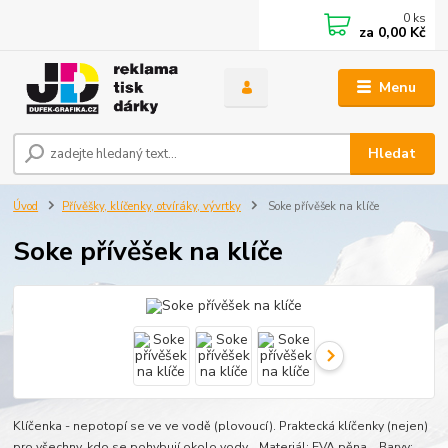
0
ks
za
0,00 Kč
Menu
Hledat
Úvod
Přívěšky, klíčenky, otvíráky, vývrtky
Soke přívěšek na klíče
Soke přívěšek na klíče
Klíčenka - nepotopí se ve ve vodě (plovoucí). Praktecká klíčenky (nejen)
pro všechny, kdo se pohybují okolo vody. Materiál: EVA pěna Barvy: