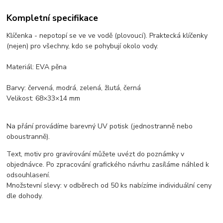
Kompletní specifikace
Klíčenka - nepotopí se ve ve vodě (plovoucí). Praktecká klíčenky
(nejen) pro všechny, kdo se pohybují okolo vody.
Materiál: EVA pěna
Barvy: červená, modrá, zelená, žlutá, černá
Velikost: 68×33×14 mm
Na přání provádíme barevný UV potisk (jednostranně nebo
oboustranně).
Text, motiv pro gravírování můžete uvézt do poznámky v
objednávce. Po zpracování grafického návrhu zasíláme náhled k
odsouhlasení.
Množstevní slevy: v odběrech od 50 ks nabízíme individuální ceny
dle dohody.