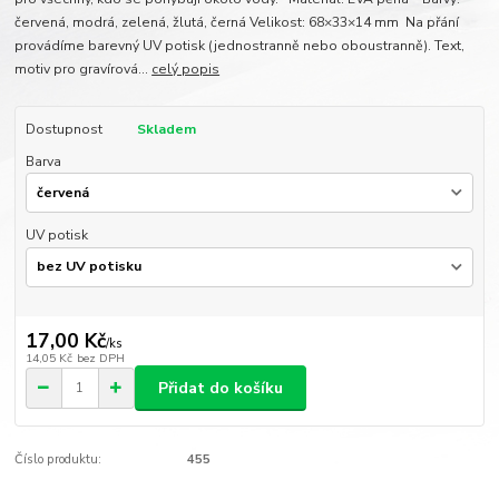
červená, modrá, zelená, žlutá, černá Velikost: 68×33×14 mm Na přání
provádíme barevný UV potisk (jednostranně nebo oboustranně). Text,
motiv pro gravírová...
celý popis
Dostupnost
Skladem
Barva
UV potisk
17,00 Kč
/
ks
14,05 Kč
bez DPH
Přidat do košíku
Číslo produktu:
455