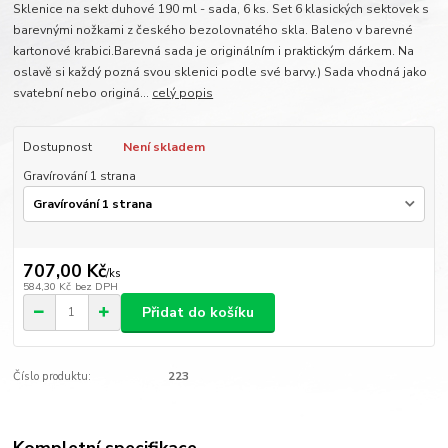
Sklenice na sekt duhové 190 ml - sada, 6 ks. Set 6 klasických sektovek s
barevnými nožkami z českého bezolovnatého skla. Baleno v barevné
kartonové krabici.Barevná sada je originálním i praktickým dárkem. Na
oslavě si každý pozná svou sklenici podle své barvy.) Sada vhodná jako
svatební nebo originá...
celý popis
Dostupnost
Není skladem
Gravírování 1 strana
707,00 Kč
/
ks
584,30 Kč
bez DPH
Přidat do košíku
Číslo produktu:
223
Kompletní specifikace