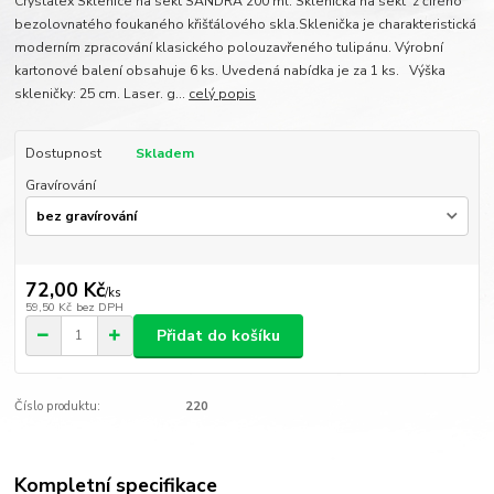
Crystalex Sklenice na sekt SANDRA 200 ml. Sklenička na sekt z čirého
bezolovnatého foukaného křišťálového skla.Sklenička je charakteristická
moderním zpracování klasického polouzavřeného tulipánu. Výrobní
kartonové balení obsahuje 6 ks. Uvedená nabídka je za 1 ks. Výška
skleničky: 25 cm. Laser. g...
celý popis
Dostupnost
Skladem
Gravírování
72,00 Kč
/
ks
59,50 Kč
bez DPH
Přidat do košíku
Číslo produktu:
220
Kompletní specifikace