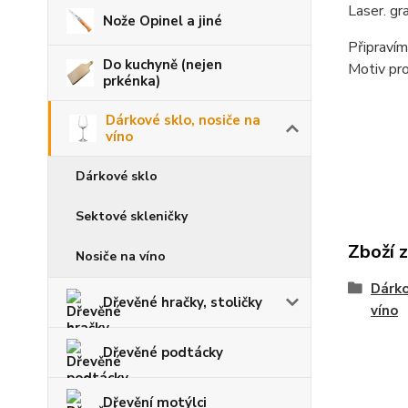
Laser. gr
Nože Opinel a jiné
Připravím
Do kuchyně (nejen
Motiv pro
prkénka)
Dárkové sklo, nosiče na
víno
Dárkové sklo
Sektové skleničky
Zboží 
Nosiče na víno
Dárko
Dřevěné hračky, stoličky
víno
Dřevěné podtácky
Dřevění motýlci