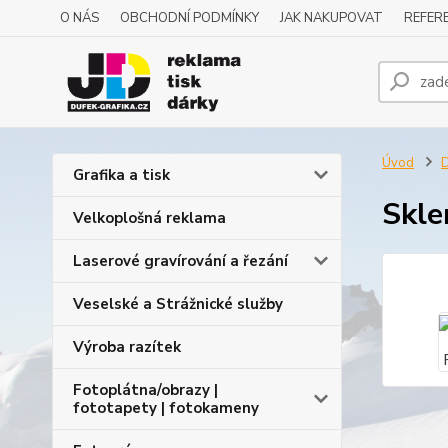
O NÁS
OBCHODNÍ PODMÍNKY
JAK NAKUPOVAT
REFERE
Úvod
D
Grafika a tisk
Skle
Velkoplošná reklama
Laserové gravírování a řezání
Veselské a Strážnické služby
Výroba razítek
Fotoplátna/obrazy |
fototapety | fotokameny