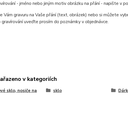
avírování - jméno nebo jiným motiv obrázku na přání - napište v 
e Vám gravuru na Vaše přání (text, obrázek) nebo si můžete vybr
 gravírování uveďte prosím do poznámky v objednávce.
zařazeno v kategoriích
vé sklo, nosiče na
sklo
Dárk