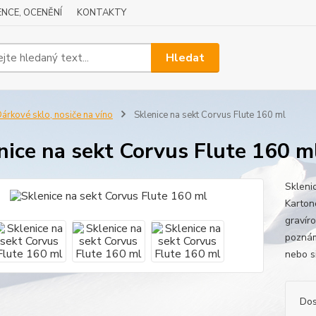
NCE, OCENĚNÍ
KONTAKTY
Hledat
árkové sklo, nosiče na víno
Sklenice na sekt Corvus Flute 160 ml
nice na sekt Corvus Flute 160 m
Skleni
Karton
gravír
poznám
nebo si
Dos