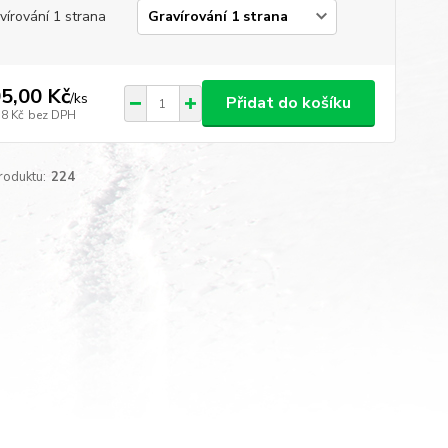
vírování 1 strana
5,00 Kč
/
ks
Přidat do košíku
78 Kč
bez DPH
roduktu:
224