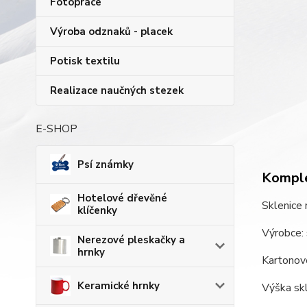
Fotopráce
Výroba odznaků - placek
Potisk textilu
Realizace naučných stezek
E-SHOP
Psí známky
Komple
Hotelové dřevěné
Sklenice 
klíčenky
Výrobce: 
Nerezové pleskačky a
hrnky
Kartonové
Keramické hrnky
Výška skl