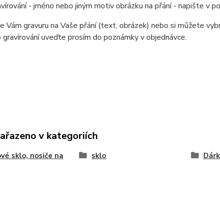
avírování - jméno nebo jiným motiv obrázku na přání - napište v 
e Vám gravuru na Vaše přání (text, obrázek) nebo si můžete vybr
 gravírování uveďte prosím do poznámky v objednávce.
zařazeno v kategoriích
vé sklo, nosiče na
sklo
Dárk