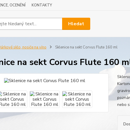
NCE, OCENĚNÍ
KONTAKTY
Hledat
árkové sklo, nosiče na víno
Sklenice na sekt Corvus Flute 160 ml
nice na sekt Corvus Flute 160 m
Skleni
Karton
gravír
poznám
nebo si
Dos