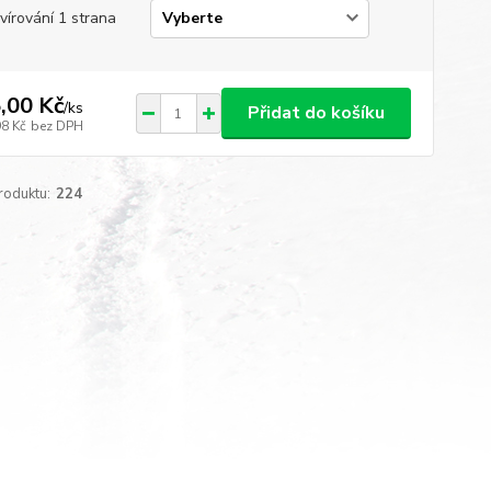
vírování 1 strana
,00 Kč
/
ks
Přidat do košíku
98 Kč
bez DPH
roduktu:
224