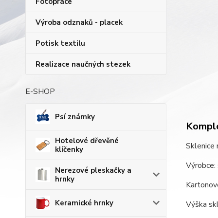
Fotopráce
Výroba odznaků - placek
Potisk textilu
Realizace naučných stezek
E-SHOP
Psí známky
Komple
Hotelové dřevěné
Sklenice 
klíčenky
Výrobce: 
Nerezové pleskačky a
hrnky
Kartonové
Keramické hrnky
Výška skl