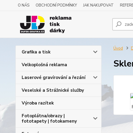
O NÁS
OBCHODNÍ PODMÍNKY
JAK NAKUPOVAT
REFERE
Úvod
D
Grafika a tisk
Skle
Velkoplošná reklama
Laserové gravírování a řezání
Veselské a Strážnické služby
Výroba razítek
Fotoplátna/obrazy |
fototapety | fotokameny