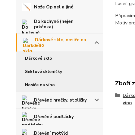
Laser. gr
Nože Opinel a jiné
Připravím
Do kuchyně (nejen
Motiv pro
prkénka)
Dárkové sklo, nosiče na
víno
Dárkové sklo
Sektové skleničky
Zboží 
Nosiče na víno
Dárko
Dřevěné hračky, stoličky
víno
Dřevěné podtácky
Dřevění motýlci