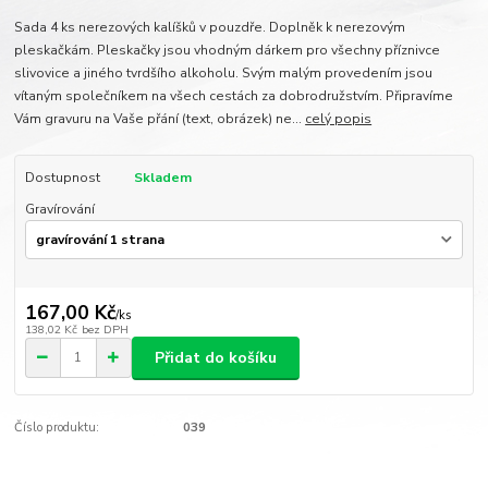
Sada 4 ks nerezových kalíšků v pouzdře. Doplněk k nerezovým
pleskačkám. Pleskačky jsou vhodným dárkem pro všechny příznivce
slivovice a jiného tvrdšího alkoholu. Svým malým provedením jsou
vítaným společníkem na všech cestách za dobrodružstvím. Připravíme
Vám gravuru na Vaše přání (text, obrázek) ne...
celý popis
Dostupnost
Skladem
Gravírování
167,00 Kč
/
ks
138,02 Kč
bez DPH
Přidat do košíku
Číslo produktu:
039