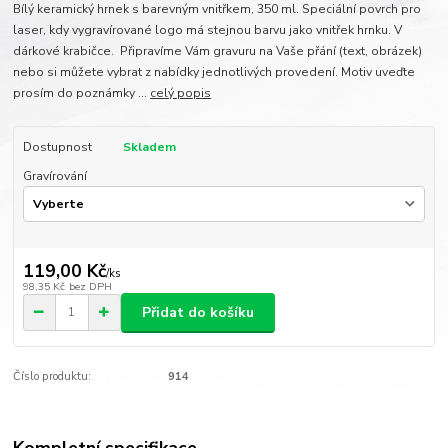
Bílý keramický hrnek s barevným vnitřkem, 350 ml. Speciální povrch pro
laser, kdy vygravírované logo má stejnou barvu jako vnitřek hrnku. V
dárkové krabičce. Připravíme Vám gravuru na Vaše přání (text, obrázek)
nebo si můžete vybrat z nabídky jednotlivých provedení. Motiv uveďte
prosím do poznámky ...
celý popis
Dostupnost
Skladem
Gravírování
119,00 Kč
/
ks
98,35 Kč
bez DPH
Přidat do košíku
Číslo produktu:
914
Kompletní specifikace