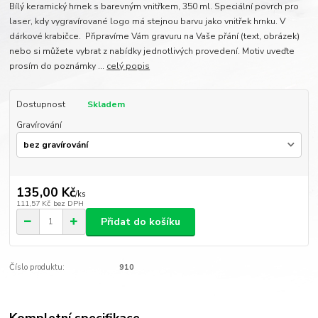
Bílý keramický hrnek s barevným vnitřkem, 350 ml. Speciální povrch pro
laser, kdy vygravírované logo má stejnou barvu jako vnitřek hrnku. V
dárkové krabičce. Připravíme Vám gravuru na Vaše přání (text, obrázek)
nebo si můžete vybrat z nabídky jednotlivých provedení. Motiv uveďte
prosím do poznámky ...
celý popis
Dostupnost
Skladem
Gravírování
135,00 Kč
/
ks
111,57 Kč
bez DPH
Přidat do košíku
Číslo produktu:
910
Kompletní specifikace