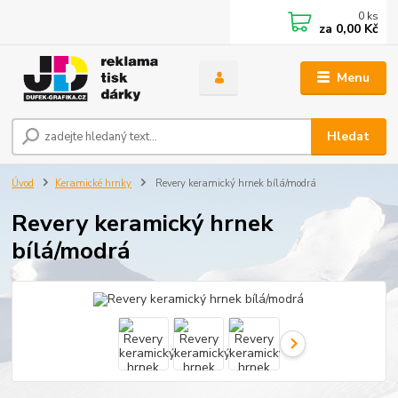
0
ks
za
0,00 Kč
Menu
Hledat
Úvod
Keramické hrnky
Revery keramický hrnek bílá/modrá
Revery keramický hrnek
bílá/modrá