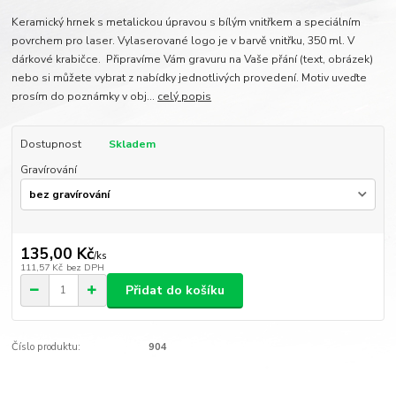
Keramický hrnek s metalickou úpravou s bílým vnitřkem a speciálním
povrchem pro laser. Vylaserované logo je v barvě vnitřku, 350 ml. V
dárkové krabičce. Připravíme Vám gravuru na Vaše přání (text, obrázek)
nebo si můžete vybrat z nabídky jednotlivých provedení. Motiv uveďte
prosím do poznámky v obj...
celý popis
Dostupnost
Skladem
Gravírování
135,00 Kč
/
ks
111,57 Kč
bez DPH
Přidat do košíku
Číslo produktu:
904