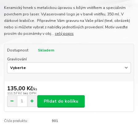
Keramický hrnek s metalickou úpravou s bílým vnitřkem a speciálním
povrchem pro laser. Vylaserované logo je v barvě vnitřku, 350 ml. V
dárkové krabičce. Připravíme Vám gravuru na Vaše přání (text, obrázek)
nebo si můžete vybrat z nabídky jednotlivých provedení. Motiv uveďte
prosím do poznámky v obj...
celý popis
Dostupnost
Skladem
Gravírování
135,00 Kč
/
ks
111,57 Kč
bez DPH
Přidat do košíku
Číslo produktu:
901