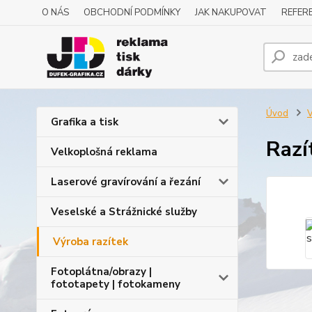
O NÁS
OBCHODNÍ PODMÍNKY
JAK NAKUPOVAT
REFERE
Úvod
V
Grafika a tisk
Razí
Velkoplošná reklama
Laserové gravírování a řezání
Veselské a Strážnické služby
Výroba razítek
Fotoplátna/obrazy |
fototapety | fotokameny