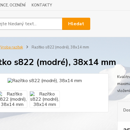
NCE, OCENĚNÍ
KONTAKTY
Hledat
ýroba razítek
Razítko s822 (modré), 38x14 mm
tko s822 (modré), 38x14 mm
Kvalit
maximá
vložení
Dos