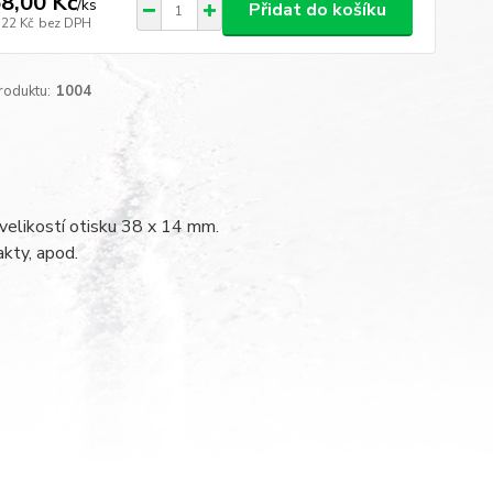
8,00 Kč
/
ks
Přidat do košíku
,22 Kč
bez DPH
roduktu:
1004
velikostí otisku 38 x 14 mm.
akty, apod.