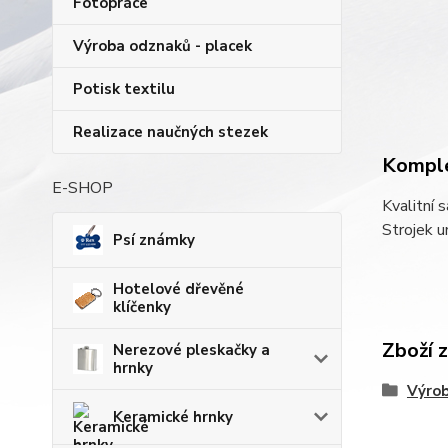
Fotopráce
Výroba odznaků - placek
Potisk textilu
Realizace naučných stezek
Komple
E-SHOP
Kvalitní 
Strojek u
Psí známky
Hotelové dřevěné
klíčenky
Zboží 
Nerezové pleskačky a
hrnky
Výrob
Keramické hrnky