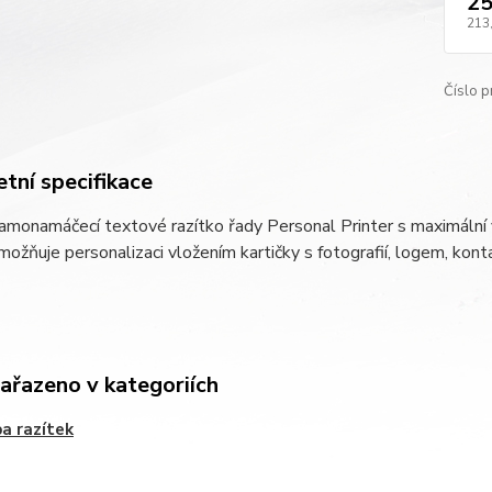
25
213
Číslo p
tní specifikace
samonamáčecí textové razítko řady Personal Printer s maximální 
možňuje personalizaci vložením kartičky s fotografií, logem, kont
zařazeno v kategoriích
a razítek