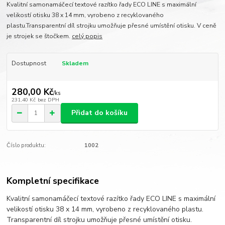
Kvalitní samonamáčecí textové razítko řady ECO LINE s maximální
velikostí otisku 38 x 14 mm, vyrobeno z recyklovaného
plastu.Transparentní díl strojku umožňuje přesné umístění otisku. V ceně
je strojek se štočkem.
celý popis
Dostupnost
Skladem
280,00 Kč
/
ks
231,40 Kč
bez DPH
Přidat do košíku
Číslo produktu:
1002
Kompletní specifikace
Kvalitní samonamáčecí textové razítko řady ECO LINE s maximální
velikostí otisku 38 x 14 mm, vyrobeno z recyklovaného plastu.
Transparentní díl strojku umožňuje přesné umístění otisku.