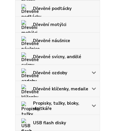
Dřevěné podtácky
Dřevění motýlci
Dřevěné náušnice
Dřevěné svícny, andělé
Dřevěné ozdoby
Dřevěné klíčenky, medaile
Propisky, tužky, bloky,
vizitkáře
USB flash disky