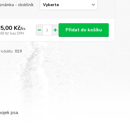
 známka - obdélník
5,00 Kč
/
ks
Přidat do košíku
,83 Kč
bez DPH
roduktu:
019
ojek psa.