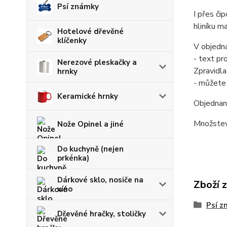
Psí známky
I přes či
hliníku m
Hotelové dřevěné
klíčenky
V objedn
- text pr
Nerezové pleskačky a
Zpravidla
hrnky
- můžete 
Keramické hrnky
Objednané
Množstevn
Nože Opinel a jiné
Do kuchyně (nejen
prkénka)
Dárkové sklo, nosiče na
Zboží 
víno
Psí z
Dřevěné hračky, stoličky