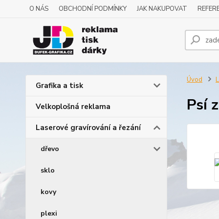
O NÁS
OBCHODNÍ PODMÍNKY
JAK NAKUPOVAT
REFERE
Úvod
L
Grafika a tisk
Psí 
Velkoplošná reklama
Laserové gravírování a řezání
dřevo
sklo
kovy
plexi