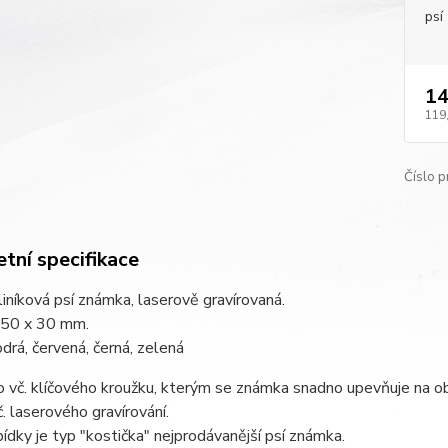
psí
14
119
Číslo p
tní specifikace
hliníková psí známka, laserově gravírovaná.
: 50 x 30 mm.
drá, červená, černá, zelená
vč. klíčového kroužku, kterým se známka snadno upevňuje na ob
č. laserového gravírování.
bídky je typ "kostička" nejprodávanější psí známka.