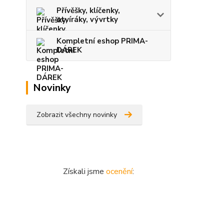
Přívěšky, klíčenky,
otvíráky, vývrtky
Kompletní eshop PRIMA-
DÁREK
Novinky
Zobrazit všechny novinky
Získali jsme
ocenění
: