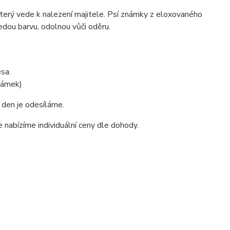
který vede k nalezení majitele. Psí známky z eloxovaného
edou barvu, odolnou vůči oděru.
sa.
známek)
 den je odesíláme.
 nabízíme individuální ceny dle dohody.