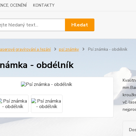
NCE, OCENĚNÍ
KONTAKTY
Hledat
aserové gravírování a řezání
psí známky
Psí známka - obdélník
známka - obdélník
Kvalitn
mm.Bar
kroužk
vč. las
nejprod
Dos