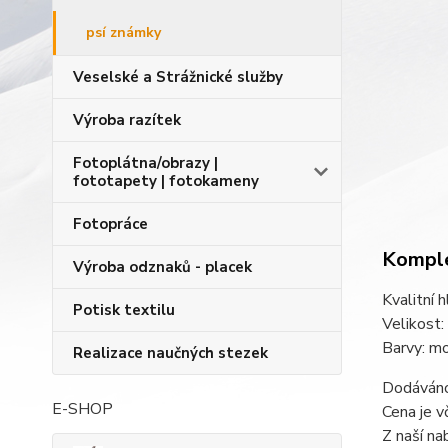
psí známky
Veselské a Strážnické služby
Výroba razítek
Fotoplátna/obrazy |
fototapety | fotokameny
Fotopráce
Komple
Výroba odznaků - placek
Kvalitní 
Potisk textilu
Velikost
Barvy: mo
Realizace naučných stezek
Dodáváno 
E-SHOP
Cena je v
Z naší na