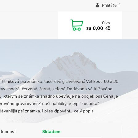
Přihlášení
0
ks
za
0,00 Kč
í hliníková psí známka, laserově gravírovaná.Velikost: 50 x 30
vy: modrá, červená, černá, zelená Dodáváno vč. klíčového
u, kterým se známka snadno upevňuje na obojek psa.Cena je
erového gravírování.Z naší nabídky je typ "kostička"
ávanější psí známka. I přes čipování...
celý popis
tupnost
Skladem