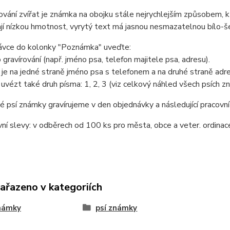
pování zvířat je známka na obojku stále nejrychlejším způsobem, 
ají nízkou hmotnost, vyrytý text má jasnou nesmazatelnou bílo-š
ávce do kolonky "Poznámka" uveďte:
o gravírování (např. jméno psa, telefon majitele psa, adresu).
 je na jedné straně jméno psa s telefonem a na druhé straně adre
uvézt také druh písma: 1, 2, 3 (viz celkový náhled všech psích 
 psí známky gravírujeme v den objednávky a následující pracovní
í slevy: v odběrech od 100 ks pro města, obce a veter. ordinace
zařazeno v kategoriích
námky
psí známky