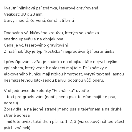
Kvalitní hliníková psí známka, laserově gravírovaná.
Velikost: 38 x 28 mm.
Barvy: modrá, červená, černá, stříbrná
Dodáváno vč. klíčového kroužku, kterým se známka
snadno upevňuje na obojek psa.
Cena je vč. laserového gravírování.
Z naší nabídky je typ "kostička" nejprodávanější psí známka.
I přes čipování zvířat je známka na obojku stále nejrychlejším
způsobem, který vede k nalezení majitele. Psí známky z
eloxovaného hliníku mají nízkou hmotnost, vyrytý text má jasnou
nesmazatelnou bílo-šedou barvu, odolnou vůči oděru.
V objednávce do kolonky "Poznámka" uveďte:
- text pro gravírování (např. jméno psa, telefon majitele psa,
adresu).
Zpravidla je na jedné straně jméno psa s telefonem a na druhé
straně adresa.
- můžete uvézt také druh písma: 1, 2, 3 (viz celkový náhled všech
psích známek)