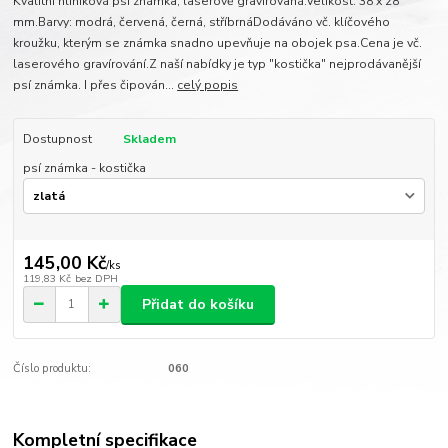
Kvalitní hliníková psí známka, laserově gravírovaná.Velikost: 38 x 28
mm.Barvy: modrá, červená, černá, stříbrnáDodáváno vč. klíčového
kroužku, kterým se známka snadno upevňuje na obojek psa.Cena je vč.
laserového gravírování.Z naší nabídky je typ "kostička" nejprodávanější
psí známka. I přes čipován...
celý popis
Dostupnost
Skladem
psí známka - kostička
145,00 Kč
/
ks
119,83 Kč
bez DPH
Přidat do košíku
Číslo produktu:
060
Kompletní specifikace