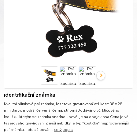
identifikační známka
Kvalitní hliníková psí známka, laserově gravírovaná.Velikost: 38 x 28
mm.Barvy: modrá, červená, černá, stříbrnáDodáváno vč. klíčového
kroužku, kterým se známka snadno upevňuje na obojek psa.Cena je vč.
laserového gravírování.Z naší nabídky je typ "kostička" nejprodávanější
psí známka. I přes čipován...
celý popis