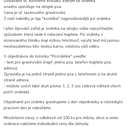
Dodáváno vč. klíčového kroužku, kterým se známka
snadno upevňuje na obojek psa.
Cena je vč. laserového gravírování.
Z naší nabídky je typ "kostička" nejprodávanější psí známka.
I přes čipování zvířat je známka na obojku stále nejrychlejším
způsobem, který vede k nalezení majitele. Psí známky z
eloxovaného hliníku mají nízkou hmotnost, vyrytý text má jasnou
nesmazatelnou bílo-šedou barvu, odolnou vůči oděru.
V objednávce do kolonky "Poznámka" uveďte:
- text pro gravírování (např. jméno psa, telefon majitele psa,
adresu).
Zpravidla je na jedné straně jméno psa s telefonem a na druhé
straně adresa.
- můžete uvézt také druh písma: 1, 2, 3 (viz celkový náhled všech
psích známek)
Objednané psí známky gravírujeme v den objednávky a následující
pracovní den je odesíláme.
Množstevní slevy: v odběrech od 100 ks pro města, obce a veter.
ordinace nabízíme individuální ceny dle dohody.