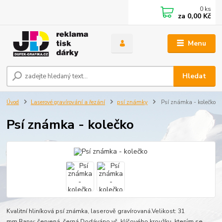
0
ks
za
0,00 Kč
Menu
Hledat
Úvod
Laserové gravírování a řezání
psí známky
Psí známka - kolečko
Psí známka - kolečko
Kvalitní hliníková psí známka, laserově gravírovaná.Velikost: 31
mm.Barvy: červená, černá Dodáváno vč. klíčového kroužku, kterým se