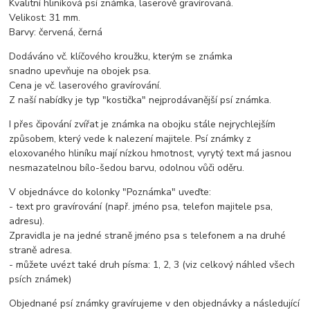
Kvalitní hliníková psí známka, laserově gravírovaná.
Velikost: 31 mm.
Barvy: červená, černá
Dodáváno vč. klíčového kroužku, kterým se známka
snadno upevňuje na obojek psa.
Cena je vč. laserového gravírování.
Z naší nabídky je typ "kostička" nejprodávanější psí známka.
I přes čipování zvířat je známka na obojku stále nejrychlejším
způsobem, který vede k nalezení majitele. Psí známky z
eloxovaného hliníku mají nízkou hmotnost, vyrytý text má jasnou
nesmazatelnou bílo-šedou barvu, odolnou vůči oděru.
V objednávce do kolonky "Poznámka" uveďte:
- text pro gravírování (např. jméno psa, telefon majitele psa,
adresu).
Zpravidla je na jedné straně jméno psa s telefonem a na druhé
straně adresa.
- můžete uvézt také druh písma: 1, 2, 3 (viz celkový náhled všech
psích známek)
Objednané psí známky gravírujeme v den objednávky a následující