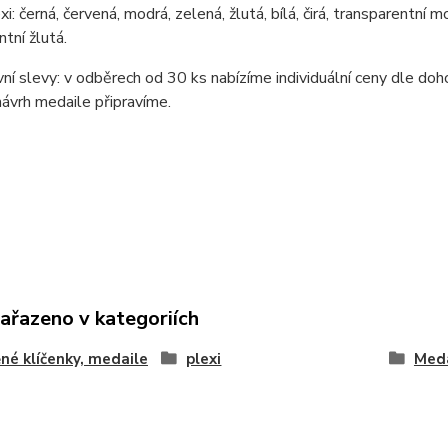
i: černá, červená, modrá, zelená, žlutá, bílá, čirá, transparentní 
ntní žlutá.
í slevy: v odběrech od 30 ks nabízíme individuální ceny dle doh
návrh medaile připravíme.
zařazeno v kategoriích
né klíčenky, medaile
plexi
Meda