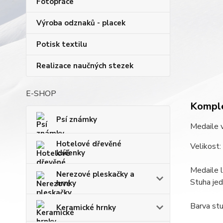
Fotopráce
Výroba odznaků - placek
Potisk textilu
Realizace naučných stezek
E-SHOP
Komple
Psí známky
Medaile v
Hotelové dřevěné
Velikost:
klíčenky
Medaile l
Nerezové pleskačky a
Stuha jed
hrnky
Barva stu
Keramické hrnky