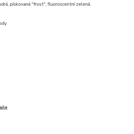
modrá, pískovaná "frost", fluoroscentní zelená,
ody.
ile