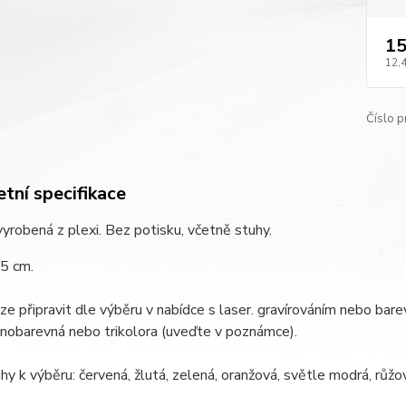
15
12,
Číslo p
tní specifikace
yrobená z plexi. Bez potisku, včetně stuhy.
 5 cm.
ze připravit dle výběru v nabídce s laser. gravírováním nebo b
nobarevná nebo trikolora (uveďte v poznámce).
hy k výběru: červená, žlutá, zelená, oranžová, světle modrá, růž