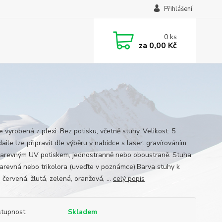
Přihlášení
0
ks
za
0,00 Kč
 vyrobená z plexi. Bez potisku, včetně stuhy. Velikost: 5
ile lze připravit dle výběru v nabídce s laser. gravírováním
arevným UV potiskem, jednostranně nebo oboustraně. Stuha
arevná nebo trikolora (uveďte v poznámce).Barva stuhy k
 červená, žlutá, zelená, oranžová, ...
celý popis
tupnost
Skladem