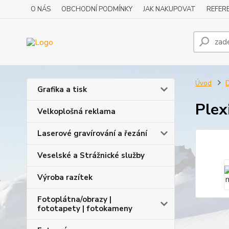
O NÁS
OBCHODNÍ PODMÍNKY
JAK NAKUPOVAT
REFERE
Úvod
D
Grafika a tisk
Plex
Velkoplošná reklama
Laserové gravírování a řezání
Veselské a Strážnické služby
Výroba razítek
Fotoplátna/obrazy |
fototapety | fotokameny