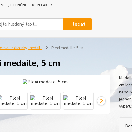
NCE, OCENĚNÍ
KONTAKTY
Hledat
řevěné klíčenky, medaile
Plexi medaile, 5 cm
i medaile, 5 cm
Medaile
cm.Meda
nebo b
jednob
výběru:
Dos