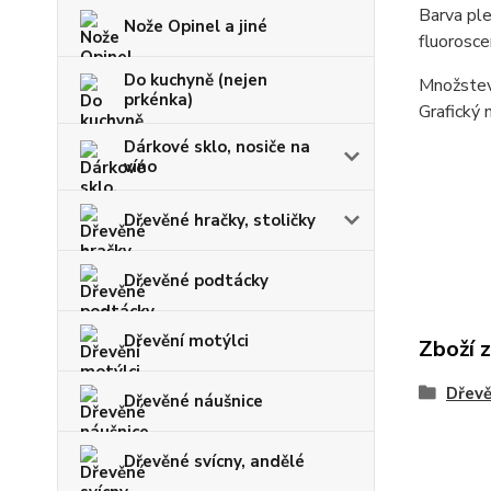
Barva plex
Nože Opinel a jiné
fluorosce
Do kuchyně (nejen
Množstevn
prkénka)
Grafický 
Dárkové sklo, nosiče na
víno
Dřevěné hračky, stoličky
Dřevěné podtácky
Dřevění motýlci
Zboží 
Dřevě
Dřevěné náušnice
Dřevěné svícny, andělé