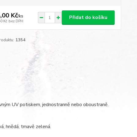
,00 Kč
/
ks
Přidat do košíku
40 Kč
bez DPH
roduktu:
1354
arevným UV potiskem, jednostranně nebo oboustraně.
ová, hnědá, tmavě zelená.