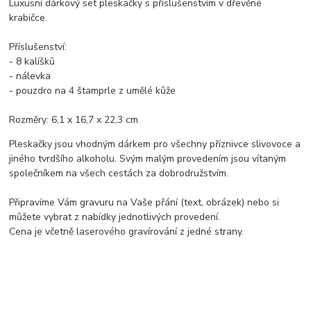
Luxusní dárkový set pleskačky s příslušenstvím v dřevěné
krabičce.
Příslušenství:
- 8 kalíšků
- nálevka
- pouzdro na 4 štamprle z umělé kůže
Rozměry: 6,1 x 16,7 x 22,3 cm
Pleskačky jsou vhodným dárkem pro všechny příznivce slivovoce a
jiného tvrdšího alkoholu. Svým malým provedením jsou vítaným
společníkem na všech cestách za dobrodružstvím.
Připravíme Vám gravuru na Vaše přání (text, obrázek) nebo si
můžete vybrat z nabídky jednotlivých provedení.
Cena je včetně laserového gravírování z jedné strany.