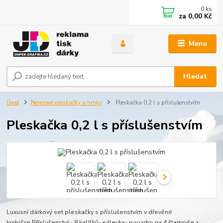
0
ks
za
0,00 Kč
Menu
Hledat
Úvod
Nerezové pleskačky a hrnky
Pleskačka 0,2 l s příslušenstvím
Pleskačka 0,2 l s příslušenstvím
Luxusní dárkový set pleskačky s příslušenstvím v dřevěné
krabičce.Příslušenství:- 8 kalíšků- nálevka- pouzdro na 4 štamprle z